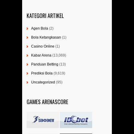
KATEGORI ARTIKEL
Agen Bola
(2)
Bola Ketangkasan
(1)
Casino Online
(1)
Kabar Arena
(13,069)
Panduan Betting
(13)
Prediksi Bola
(9,619)
Uncategorized
(95)
GAMES ARENASCORE