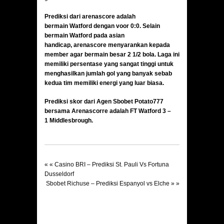
Prediksi dari arenascore adalah
bermain Watford dengan voor 0:0. Selain
bermain Watford pada asian
handicap, arenascore menyarankan kepada
member agar bermain besar 2 1/2 bola. Laga ini
memiliki persentase yang sangat tinggi untuk
menghasilkan jumlah gol yang banyak sebab
kedua tim memiliki energi yang luar biasa.
Prediksi skor dari Agen Sbobet Potato777
bersama Arenascorre adalah FT Watford 3 –
1 Middlesbrough.
« «
Casino BRI – Prediksi St. Pauli Vs Fortuna
Dusseldorf
Sbobet Richuse – Prediksi Espanyol vs Elche
» »