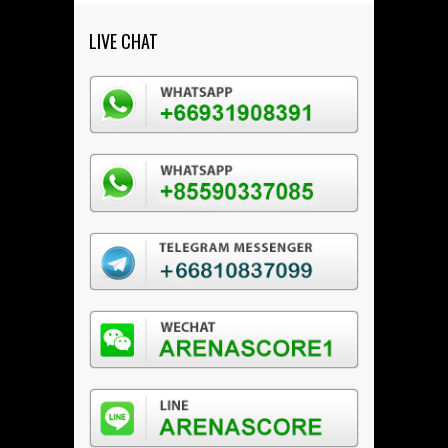
LIVE CHAT