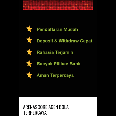
ARENASCORE AGEN BOLA
TERPERCAYA