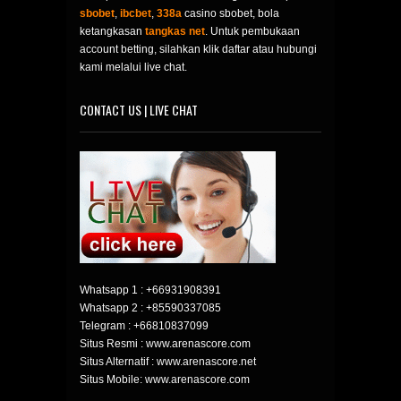
sbobet
,
ibcbet
,
338a
casino sbobet, bola
ketangkasan
tangkas net
. Untuk pembukaan
account betting, silahkan klik daftar atau hubungi
kami melalui live chat.
CONTACT US | LIVE CHAT
Whatsapp 1 :
+66931908391
Whatsapp 2 :
+85590337085
Telegram :
+66810837099
Situs Resmi : www.arenascore.com
Situs Alternatif : www.arenascore.net
Situs Mobile: www.arenascore.com