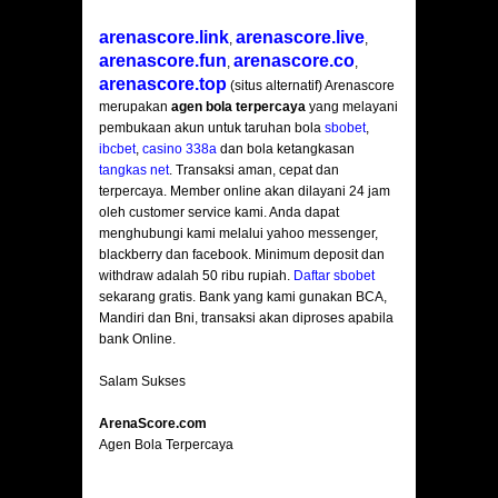
arenascore.link
arenascore.live
,
,
arenascore.fun
arenascore.co
,
,
arenascore.top
(situs alternatif) Arenascore
merupakan
agen bola terpercaya
yang melayani
pembukaan akun untuk taruhan bola
sbobet
,
ibcbet
,
casino 338a
dan bola ketangkasan
tangkas net
. Transaksi aman, cepat dan
terpercaya. Member online akan dilayani 24 jam
oleh customer service kami. Anda dapat
menghubungi kami melalui yahoo messenger,
blackberry dan facebook. Minimum deposit dan
withdraw adalah 50 ribu rupiah.
Daftar sbobet
sekarang gratis. Bank yang kami gunakan BCA,
Mandiri dan Bni, transaksi akan diproses apabila
bank Online.
Salam Sukses
ArenaScore.com
Agen Bola Terpercaya