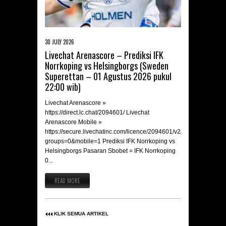
30 JULY 2026
Livechat Arenascore – Prediksi IFK
Norrkoping vs Helsingborgs (Sweden
Superettan – 01 Agustus 2026 pukul
22:00 wib)
Livechat Arenascore »
https://direct.lc.chat/2094601/ Livechat
Arenascore Mobile »
https://secure.livechatinc.com/licence/2094601/v2/open_chat.cgi?
groups=0&mobile=1 Prediksi IFK Norrkoping vs
Helsingborgs Pasaran Sbobet = IFK Norrkoping
0...
READ MORE
KLIK SEMUA ARTIKEL