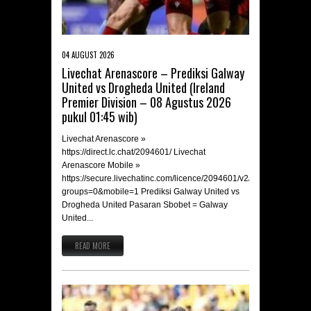
04 AUGUST 2026
Livechat Arenascore – Prediksi Galway
United vs Drogheda United (Ireland
Premier Division – 08 Agustus 2026
pukul 01:45 wib)
Livechat Arenascore »
https://direct.lc.chat/2094601/ Livechat
Arenascore Mobile »
https://secure.livechatinc.com/licence/2094601/v2/open_chat.cgi?
groups=0&mobile=1 Prediksi Galway United vs
Drogheda United Pasaran Sbobet = Galway
United...
READ MORE