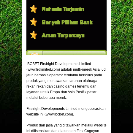
IBCBET Firstright Developments Limited
(
www.frdlimited.com
) adalah multi-merek Asia judi
jauh berbasis operator terutama berfokus pada
produk yang menawarkan taruhan olahraga,
rekan rekan dan casino games tertentu dan
layanan untuk Eropa dan Asia Pasifik pasar
melalui beberapa merek.
Firstright Developments Limited mengoperasikan
website ini (
www.ibcbet.com
).
Produk dan jasa yang ditawarkan melalui website
ini dilisensikan dan diatur oleh First Cagayan