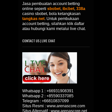
Jasa pembuatan account betting
online seperti
sbobet
,
ibcbet
,
338a
casino sbobet, bola ketangkasan
tangkas net
. Untuk pembukaan
account betting, silahkan klik daftar
atau hubungi kami melalui live chat.
CONTACT US | LIVE CHAT
Whatsapp 1 :
+66931908391
Whatsapp 2 :
+85590337085
Telegram :
+66810837099
Situs Resmi : www.arenascore.com
Situs Alternatif : www.arenascore.net