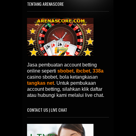
TENTANG ARENASCORE
Jasa pembuatan account betting
online seperti
sbobet
,
ibcbet
,
338a
casino sbobet, bola ketangkasan
tangkas net
. Untuk pembukaan
account betting, silahkan klik daftar
atau hubungi kami melalui live chat.
CONTACT US | LIVE CHAT