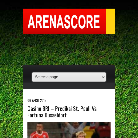
06 APRIL 2015
Casino BRI – Prediksi St. Pauli Vs
Fortuna Dusseldorf