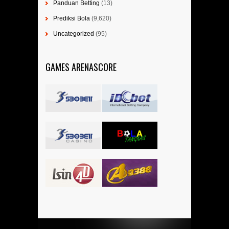
Panduan Betting
(13)
Prediksi Bola
(9,620)
Uncategorized
(95)
GAMES ARENASCORE