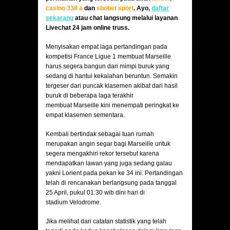
casino 338 a
dan
sbobet sport
.
Ayo,
daftar
sekarang
atau chat langsung melalui layanan
Livechat 24 jam online truss.
Menyisakan empat laga pertandingan pada
kompetisi France Ligue 1 membuat Marseille
harus segera bangun dari mimpi buruk yang
sedang di hantui kekalahan beruntun. Semakin
tergeser dari puncak klasemen akibat dari hasil
buruk di beberapa laga terakhir
membuat Marseille kini menempati peringkat ke
empat klasemen sementara.
Kembali bertindak sebagai tuan rumah
merupakan angin segar bagi Marseille untuk
segera mengakhiri rekor tersebut karena
mendapatkan lawan yang juga sedang galau
yakni Lorient pada pekan ke 34 ini. Pertandingan
telah di rencanakan berlangsung pada tanggal
25 April, pukul 01:30 wib dini hari di
stadium Velodrome.
Jika melihat dari catatan statistik yang telah