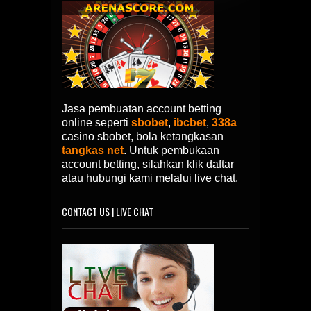
Jasa pembuatan account betting
online seperti
sbobet
,
ibcbet
,
338a
casino sbobet, bola ketangkasan
tangkas net
. Untuk pembukaan
account betting, silahkan klik daftar
atau hubungi kami melalui live chat.
CONTACT US | LIVE CHAT