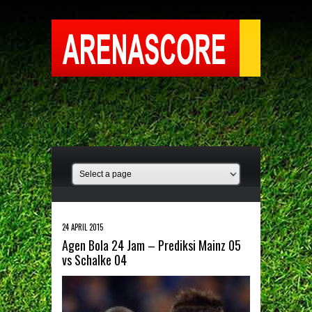
24 APRIL 2015
Agen Bola 24 Jam – Prediksi Mainz 05
vs Schalke 04