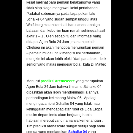
kesal melihat para pemain belakangnya yang
tidak siap siaga mengawal ketat pertahanan .
Padahal sebenarnya pada laga pekan lalu
Schalke 04 yang sudah sempat unggul atas
Wolfsburg malah kembali harus mendapat gol
balasan dari kubu tim tuan rumah sehingga hasil
akhir 1 – 1 . Oleh sebab itu dari informasi yang
didapat Agen Bola 24 Jam , mantan pelatih
Chelsea ini akan mencoba menurunkan pemain
– pemain muda untuk mengisi lini pertahanan ,
mungkin ini akan lebih efektif dari pada bek – bek
senior yang malas mengejar bola , kata Di Matteo
.
Menurut
prediksi arenascore
yang merupakan
Agen Bola 24 Jam bahwa tim tamu Schalke 04
dipastikan akan lebih mendominasi jalannya
pertandingan ketimbang Mainz 05 . Apalagi
mengingat ambisi Schalke 04 yang tidak mau
ketinggalan mendapat jatah tiket ke Liga Eropa
musim depan tentu akan berjuang habis –
habisan merebut yang namanya kemenangan .
Tim prediksi arenascore sangat setuju bagi anda
semua yang menjagokan
Schalke 04
yang