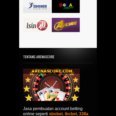
TENTANG ARENASCORE
Jasa pembuatan account betting
online seperti
sbobet
,
ibcbet
,
338a