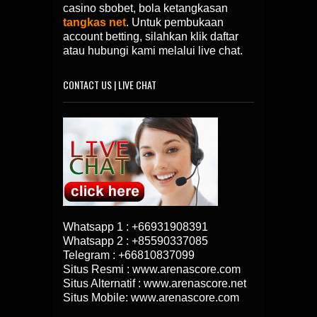
casino sbobet, bola ketangkasan
tangkas net
. Untuk pembukaan
account betting, silahkan klik daftar
atau hubungi kami melalui live chat.
CONTACT US | LIVE CHAT
Whatsapp 1 :
+66931908391
Whatsapp 2 :
+85590337085
Telegram :
+66810837099
Situs Resmi : www.arenascore.com
Situs Alternatif : www.arenascore.net
Situs Mobile: www.arenascore.com