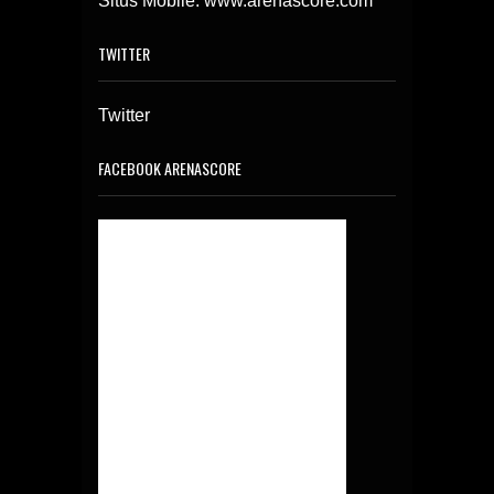
Situs Mobile: www.arenascore.com
TWITTER
Twitter
FACEBOOK ARENASCORE