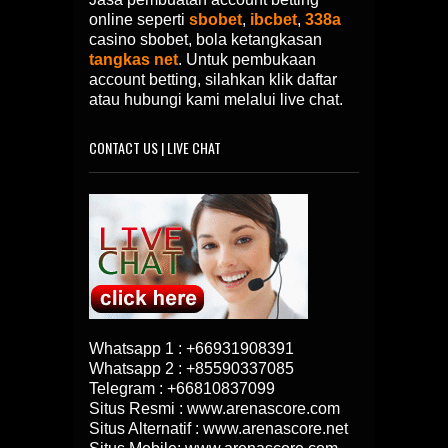
online seperti
sbobet
,
ibcbet
,
338a
casino sbobet, bola ketangkasan
tangkas net
. Untuk pembukaan
account betting, silahkan klik daftar
atau hubungi kami melalui live chat.
CONTACT US | LIVE CHAT
Whatsapp 1 :
+66931908391
Whatsapp 2 :
+85590337085
Telegram :
+66810837099
Situs Resmi : www.arenascore.com
Situs Alternatif : www.arenascore.net