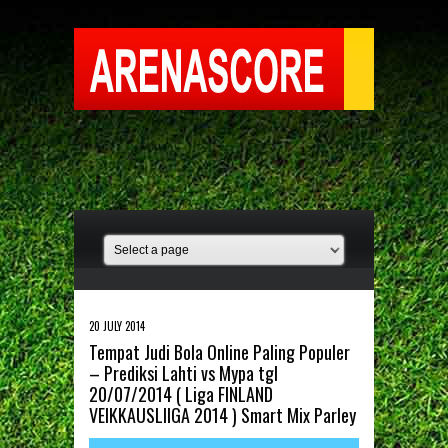
20 JULY 2014
Tempat Judi Bola Online Paling Populer
– Prediksi Lahti vs Mypa tgl
20/07/2014 ( Liga FINLAND
VEIKKAUSLIIGA 2014 ) Smart Mix Parley