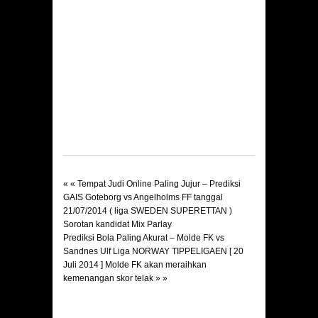
« «
Tempat Judi Online Paling Jujur – Prediksi
GAIS Goteborg vs Angelholms FF tanggal
21/07/2014 ( liga SWEDEN SUPERETTAN )
Sorotan kandidat Mix Parlay
Prediksi Bola Paling Akurat – Molde FK vs
Sandnes Ulf Liga NORWAY TIPPELIGAEN [ 20
Juli 2014 ] Molde FK akan meraihkan
kemenangan skor telak
» »