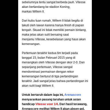
sebelumnya tentu sangat berbeda jauh. Vitesse
akan bertandang ke stadion Koning,
markas Willem II.
Dari kubu tuan rumah, Willem II tidak begitu di
takuti oleh lawan karena hanya finish di papan
tengah. Skuad ini tidak memiliki pemain bintang,
maka jelas akan sulit bersaing saat
menjamu Vitesse, kesebelasan yang haus akan
kemenangan.
Pertemuan terakhir kedua tim terjadi pada
tanggal 15, bulan Februari 2015 yang di
menangkan oleh Vitesse dengan skor 2-0. Dan
sepanjang pertemuan, Vitesse sangat
mendominasi permainan dengan rekor
kemenangan berturut di tiga pertandingan
terakhir. Jadi sangat jelas bahwa pertandingan ini
akan sulit bagi Willem II.
Untuk bertaruh dalam laga ini,
Arenascore
menyarankan pasang taruhan untuk asian
handicap
Vitesse voor 1/4
. Dari hasil terawang,
Arenascore melihat Willem II akan absen gol,