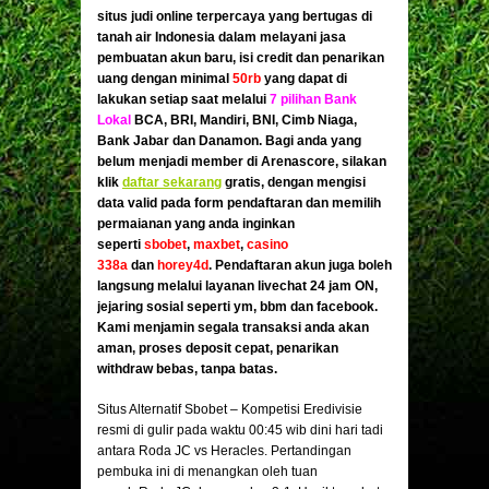
situs judi online terpercaya yang bertugas di
tanah air Indonesia dalam melayani jasa
pembuatan akun baru, isi credit dan penarikan
uang dengan minimal
50rb
yang dapat di
lakukan setiap saat melalui
7 pilihan Bank
Lokal
BCA, BRI, Mandiri, BNI, Cimb Niaga,
Bank Jabar dan Danamon. Bagi anda yang
belum menjadi member di Arenascore, silakan
klik
daftar sekarang
gratis, dengan mengisi
data valid pada form pendaftaran dan memilih
permaianan yang anda inginkan
seperti
sbobet
,
maxbet
,
casino
338a
dan
horey4d
. Pendaftaran akun juga boleh
langsung melalui layanan livechat 24 jam ON,
jejaring sosial seperti ym, bbm dan facebook.
Kami menjamin segala transaksi anda akan
aman, proses deposit cepat, penarikan
withdraw bebas, tanpa batas.
Situs Alternatif Sbobet – Kompetisi Eredivisie
resmi di gulir pada waktu 00:45 wib dini hari tadi
antara Roda JC vs Heracles. Pertandingan
pembuka ini di menangkan oleh tuan