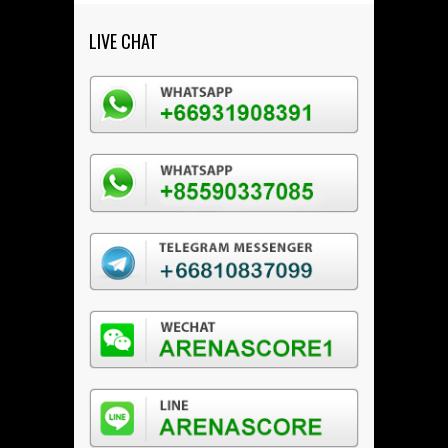
LIVE CHAT