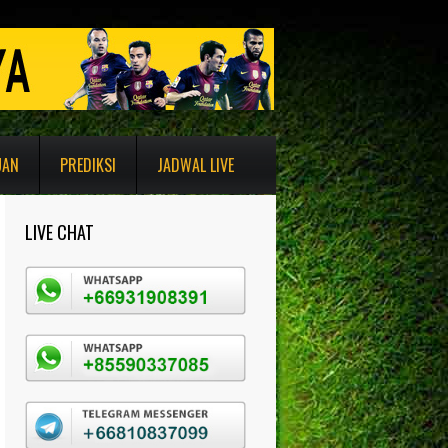
UAN
PREDIKSI
JADWAL LIVE
LIVE CHAT