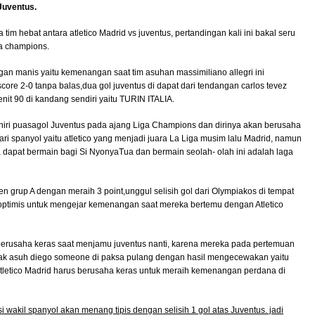
 Juventus.
im hebat antara atletico Madrid vs juventus, pertandingan kali ini bakal seru
ga champions.
an manis yaitu kemenangan saat tim asuhan massimiliano allegri ini
re 2-0 tanpa balas,dua gol juventus di dapat dari tendangan carlos tevez
nit 90 di kandang sendiri yaitu TURIN ITALIA.
ri puasagol Juventus pada ajang Liga Champions dan dirinya akan berusaha
ari spanyol yaitu atletico yang menjadi juara La Liga musim lalu Madrid, namun
 dapat bermain bagi Si NyonyaTua dan bermain seolah- olah ini adalah laga
 grup A dengan meraih 3 point,unggul selisih gol dari Olympiakos di tempat
i optimis untuk mengejar kemenangan saat mereka bertemu dengan Atletico
berusaha keras saat menjamu juventus nanti, karena mereka pada pertemuan
nak asuh diego someone di paksa pulang dengan hasil mengecewakan yaitu
. Atletico Madrid harus berusaha keras untuk meraih kemenangan perdana di
 wakil spanyol akan menang tipis dengan selisih 1 gol atas Juventus. jadi