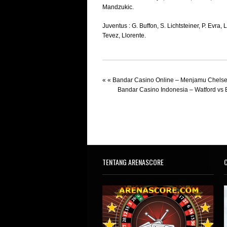
Mandzukic.
Juventus : G. Buffon, S. Lichtsteiner, P. Evra,
Tevez, Llorente.
« «
Bandar Casino Online – Menjamu Chelse
Bandar Casino Indonesia – Watford vs B
TENTANG ARENASCORE
C