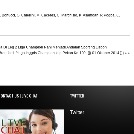
 L. Bonucci, G. Chiellini, M. Caceres, C. Marchisio, K. Asamoah, P. Pogba, C.
a Di Leg 2 Liga Champion Nani Menjadi Andalan Sporting Lisbon
rentford -^Liga Inggris Championship Pekan Ke-10^- {{{ 01 Oktober 2014 }}}
» »
ONTACT US | LIVE CHAT
TWITTER
Twitter