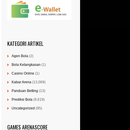
KATEGORI ARTIKEL
Agen Bola
(2)
Bola Ketangkasan
(1)
Casino Online
(1)
Kabar Arena
(13,069)
Panduan Betting
(13)
Prediksi Bola
(9,619)
Uncategorized
(95)
GAMES ARENASCORE