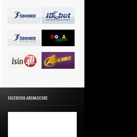
FACEBOOK ARENASCORE