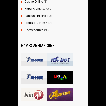
Casino Online
(1)
Kabar Arena
(13,069)
Panduan Betting
(13)
Prediksi Bola
(9,619)
Uncategorized
(95)
GAMES ARENASCORE