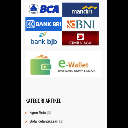
KATEGORI ARTIKEL
Agen Bola
(2)
Bola Ketangkasan
(1)