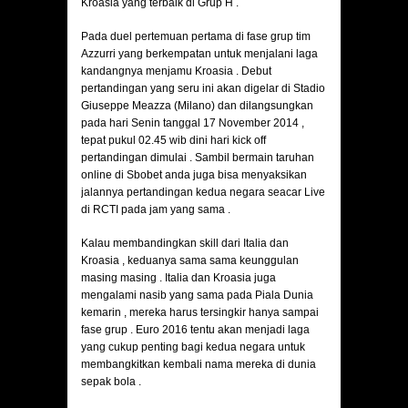
Kroasia yang terbaik di Grup H .
Pada duel pertemuan pertama di fase grup tim
Azzurri yang berkempatan untuk menjalani laga
kandangnya menjamu Kroasia . Debut
pertandingan yang seru ini akan digelar di Stadio
Giuseppe Meazza (Milano) dan dilangsungkan
pada hari Senin tanggal 17 November 2014 ,
tepat pukul 02.45 wib dini hari kick off
pertandingan dimulai . Sambil bermain taruhan
online di Sbobet anda juga bisa menyaksikan
jalannya pertandingan kedua negara seacar Live
di RCTI pada jam yang sama .
Kalau membandingkan skill dari Italia dan
Kroasia , keduanya sama sama keunggulan
masing masing . Italia dan Kroasia juga
mengalami nasib yang sama pada Piala Dunia
kemarin , mereka harus tersingkir hanya sampai
fase grup . Euro 2016 tentu akan menjadi laga
yang cukup penting bagi kedua negara untuk
membangkitkan kembali nama mereka di dunia
sepak bola .