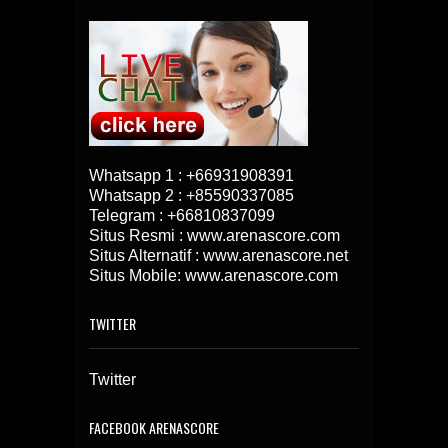
Whatsapp 1 :
+66931908391
Whatsapp 2 :
+85590337085
Telegram :
+66810837099
Situs Resmi : www.arenascore.com
Situs Alternatif : www.arenascore.net
Situs Mobile: www.arenascore.com
TWITTER
Twitter
FACEBOOK ARENASCORE