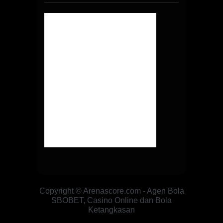
Copyright © Arenascore.com - Agen Bola
SBOBET, Casino Online dan Bola
Ketangkasan