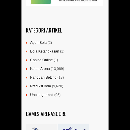
KATEGORI ARTIKEL
Agen Bola
(2)
Bola Ketangkasan
(1)
Casino Online
(1)
Kabar Arena
(13,069)
Panduan Betting
(13)
Prediksi Bola
(9,620)
Uncategorized
(95)
GAMES ARENASCORE