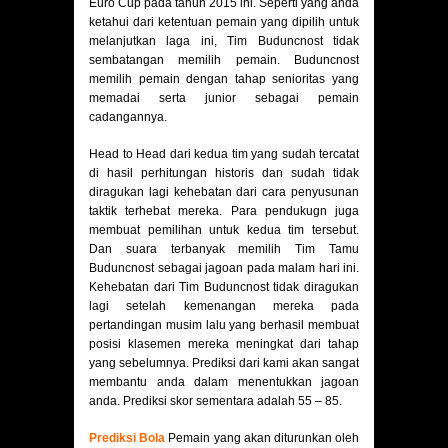
Euro Cup pada tahun 2015 ini. Seperti yang anda
ketahui dari ketentuan pemain yang dipilih untuk
melanjutkan laga ini, Tim Buduncnost tidak
sembatangan memilih pemain. Buduncnost
memilih pemain dengan tahap senioritas yang
memadai serta junior sebagai pemain
cadangannya.
Head to Head dari kedua tim yang sudah tercatat
di hasil perhitungan historis dan sudah tidak
diragukan lagi kehebatan dari cara penyusunan
taktik terhebat mereka. Para pendukugn juga
membuat pemilihan untuk kedua tim tersebut.
Dan suara terbanyak memilih Tim Tamu
Buduncnost sebagai jagoan pada malam hari ini.
Kehebatan dari Tim Buduncnost tidak diragukan
lagi setelah kemenangan mereka pada
pertandingan musim lalu yang berhasil membuat
posisi klasemen mereka meningkat dari tahap
yang sebelumnya. Prediksi dari kami akan sangat
membantu anda dalam menentukkan jagoan
anda. Prediksi skor sementara adalah 55 – 85.
Prediksi Bola
Pemain yang akan diturunkan oleh