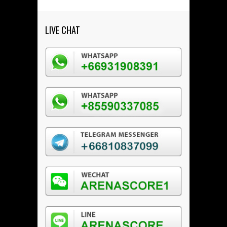
LIVE CHAT