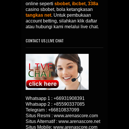
online seperti
sbobet
,
ibcbet
,
338a
casino sbobet, bola ketangkasan
tangkas net
. Untuk pembukaan
account betting, silahkan klik daftar
atau hubungi kami melalui live chat.
CONTACT US | LIVE CHAT
Whatsapp 1 :
+66931908391
Whatsapp 2 :
+85590337085
Telegram :
+66810837099
Situs Resmi : www.arenascore.com
Situs Alternatif : www.arenascore.net
Situs Mobile: www.arenascore.com