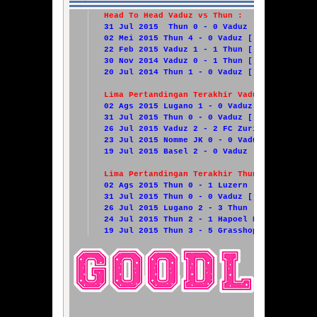
Head To Head Vaduz vs Thun :
31 Jul 2015  Thun 0 - 0 Vaduz [ UEFA EL ]
02 Mei 2015 Thun 4 - 0 Vaduz [ SUI D1 ]
22 Feb 2015 Vaduz 1 - 1 Thun [ SUI D1 ]
30 Nov 2014 Vaduz 0 - 1 Thun [ SUI D1 ]
20 Jul 2014 Thun 1 - 0 Vaduz [ SUI D1 ]
Lima Pertandingan Terakhir Vaduz :
02 Ags 2015 Lugano 1 - 0 Vaduz [ SUI D1 ]
31 Jul 2015 Thun 0 - 0 Vaduz [ UEFA EL ]
26 Jul 2015 Vaduz 2 - 2 FC Zurich [ SUI D1 
23 Jul 2015 Nomme JK 0 - 0 Vaduz [ UEFA EL 
19 Jul 2015 Basel 2 - 0 Vaduz [ SUI D1 ]
Lima Pertandingan Terakhir Thun :
02 Ags 2015 Thun 0 - 1 Luzern [ SUI D1 ]
31 Jul 2015 Thun 0 - 0 Vaduz [ UEFA EL ]
26 Jul 2015 Lugano 2 - 3 Thun [ SUI D1 ]
24 Jul 2015 Thun 2 - 1 Hapoel BS [ UEFA EL 
19 Jul 2015 Thun 3 - 5 Grasshopper[ SUI D1 