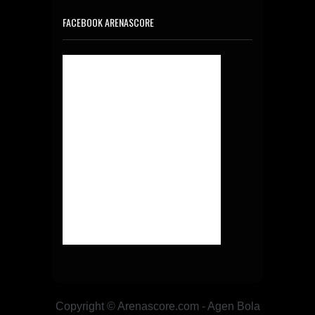
FACEBOOK ARENASCORE
Copyright © Arenascore.com - Agen Bola