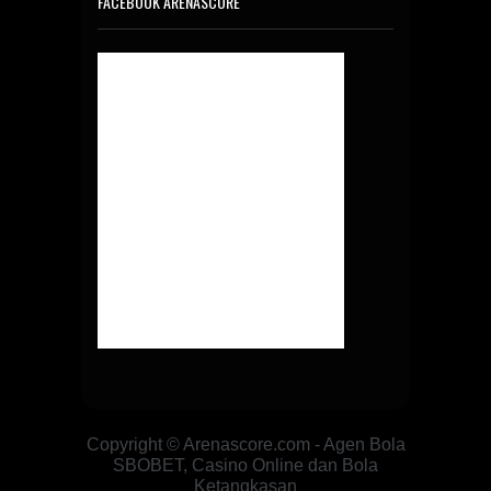
FACEBOOK ARENASCORE
Copyright © Arenascore.com - Agen Bola
SBOBET, Casino Online dan Bola
Ketangkasan