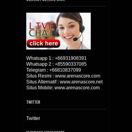
Whatsapp 1 :
+66931908391
Whatsapp 2 :
+85590337085
Telegram :
+66810837099
Situs Resmi : www.arenascore.com
Situs Alternatif : www.arenascore.net
Situs Mobile: www.arenascore.com
TWITTER
Twitter