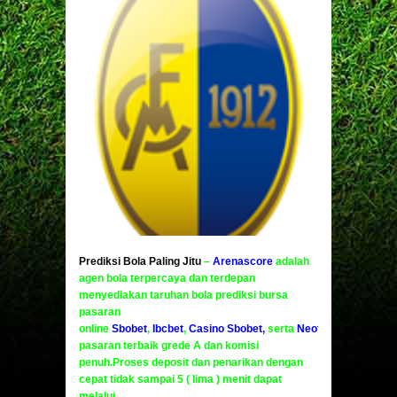
Prediksi Bola Paling Jitu
–
Arenascore
adalah
agen bola terpercaya dan terdepan
menyediakan taruhan bola prediksi bursa
pasaran
online
Sbobet
,
Ibcbet
,
Casino Sbobet,
serta
Neotangkas
denga
pasaran terbaik grede A dan komisi
penuh.Proses deposit dan penarikan dengan
cepat tidak sampai 5 ( lima ) menit dapat
melalui