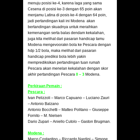
menuju posisi ke-4, karena laga yang sama
Cesena di posisi ke-3 dengan 65 poin akan
menjamu Latina di posis ke-4 dengan 64 poin,
jadi pertandingan kali ini Modena akan
bertandingan skuadnya untuk meraihkan
kemenangan serta balas dendam kekalahan,
juga kita melihat dari pasaran handicap tamu
Modena mengevoorakn bola ke Pescara dengan
hdp 1/2 bola, maka melihat dari pasaran
handicap prediksi bola lebih yakin
memprediksikan pertandingan tuan rumah
Pescara akan menelan kekalahan dengan skor
akhir pertandingan Pescara
0 – 3
Modena.
Perkiraan Pemain :
Pescara :
Ivan Pelizzoli – Marco Capuano – Luciano Zauri
– Antonio Balzano
Antonio Bocchetti – Matteo Politano – Giuseppe
Fornito – M. Nielsen
Dario Zupari – Aniello Cutolo – Gaston Brugman.
Modena :
Marco Costantino – Riccardo Nardini – Simone