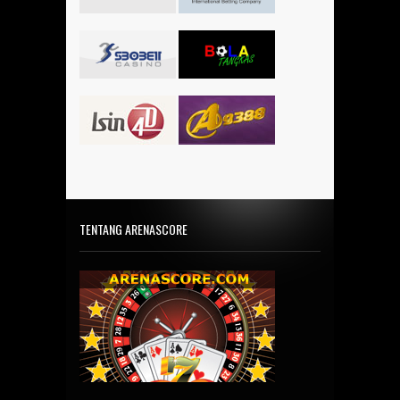
TENTANG ARENASCORE