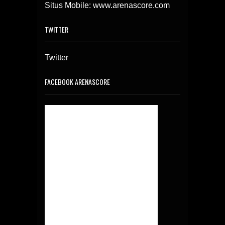
Situs Mobile: www.arenascore.com
TWITTER
Twitter
FACEBOOK ARENASCORE