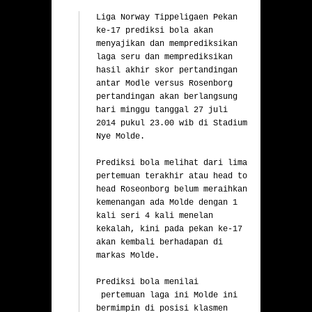
Liga Norway Tippeligaen Pekan 
ke-17 prediksi bola akan 
menyajikan dan memprediksikan 
laga seru dan memprediksikan 
hasil akhir skor pertandingan 
antar Modle versus Rosenborg 
pertandingan akan berlangsung 
hari minggu tanggal 27 juli 
2014 pukul 23.00 wib di Stadium 
Nye Molde.

Prediksi bola melihat dari lima 
pertemuan terakhir atau head to 
head Roseonborg belum meraihkan 
kemenangan ada Molde dengan 1 
kali seri 4 kali menelan 
kekalah, kini pada pekan ke-17 
akan kembali berhadapan di 
markas Molde.

Prediksi bola menilai 
 pertemuan laga ini Molde ini 
bermimpin di posisi klasmen 