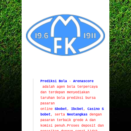
Prediksi Bola
- 
Arenascore 
adalah agen bola terpercaya 
dan terdepan menyediakan 
taruhan 
bola 
prediksi bursa 
pasaran 
online 
Sbobet
, 
Ibcbet
, 
Casino S
bobet
,
 serta 
Neotangkas 
dengan 
pasaran terbaik grede A dan 
komisi penuh.Proses deposit dan 