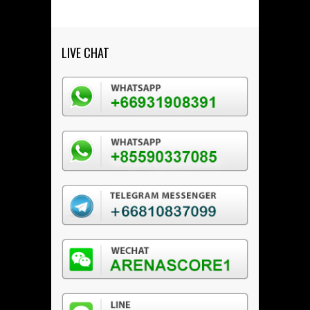
LIVE CHAT