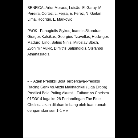
BENFICA : Artur Moraes, Luisão, E. Garay, M.
Pereira, Cortez, L. Fejsa, E. Pérez, N. Gaitán,
Lima, Rodrigo, L. Markovic
PAOK : Panagiotis Glykos, Ioannis Skondras,
Giorgos Katsikas, Georgios Tzavellas, Hedwiges
Maduro, Lino, Sotiris Ninis, Miroslav Stoch,
Zvonimir Vukic, Dimitris Salpingidis, Stefanos
Athanasiadis.
« «
Agen Prediksi Bola Terpercaya-Prediksi
Racing Genk vs Anzhi Makhachkal (Liga Eropa)
Prediksi Bola Paling Akurat – Fulham vs Chelsea
01/03/14 laga ke-28 Pertandingan The Blue
Chelsea akan ditahan Imbang oleh tuan rumah
dengan skor seri 1-1
» »