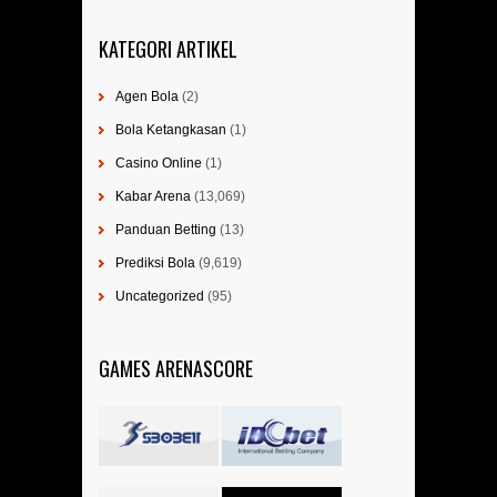
KATEGORI ARTIKEL
Agen Bola
(2)
Bola Ketangkasan
(1)
Casino Online
(1)
Kabar Arena
(13,069)
Panduan Betting
(13)
Prediksi Bola
(9,619)
Uncategorized
(95)
GAMES ARENASCORE