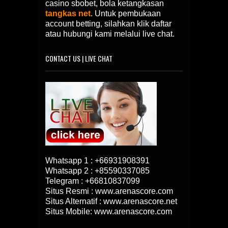
casino sbobet, bola ketangkasan
tangkas net
. Untuk pembukaan
account betting, silahkan klik daftar
atau hubungi kami melalui live chat.
CONTACT US | LIVE CHAT
Whatsapp 1 :
+66931908391
Whatsapp 2 :
+85590337085
Telegram :
+66810837099
Situs Resmi : www.arenascore.com
Situs Alternatif : www.arenascore.net
Situs Mobile: www.arenascore.com