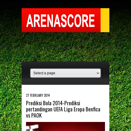
27 FEBRUARY 2014
Prediksi Bola 2014-Prediksi
pertandingan UEFA Liga Eropa Benfica
vs PAOK