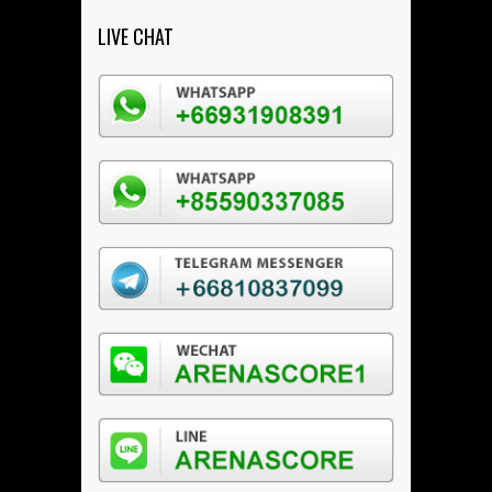
LIVE CHAT