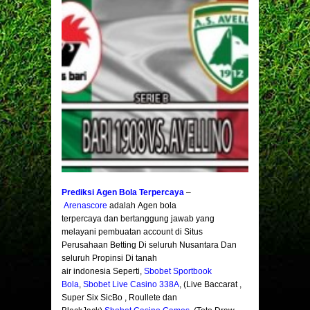
Prediksi Agen Bola Terpercaya
–
Arenascore
adalah Agen bola
terpercaya dan bertanggung jawab yang
melayani pembuatan account di Situs
Perusahaan Betting Di seluruh Nusantara Dan
seluruh Propinsi Di tanah
air indonesia Seperti,
Sbobet Sportbook
Bola
,
Sbobet Live Casino 338A
, (Live Baccarat ,
Super Six SicBo , Roullete dan