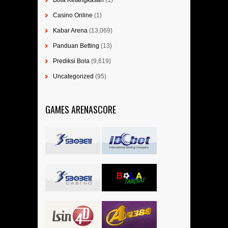
Casino Online
(1)
Kabar Arena
(13,069)
Panduan Betting
(13)
Prediksi Bola
(9,619)
Uncategorized
(95)
GAMES ARENASCORE