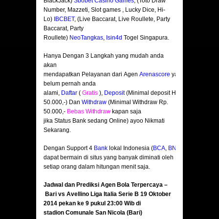
BlackJack)
Sbobet Casino Games
, (Toto Draw
Number, Mazzeti, Slot games , Lucky Dice, Hi-
Lo)
IBCBET
, (Live Baccarat, Live Roullete, Party
Baccarat, Party
Roullete)
NeoTangkas
,
Isin4d
Togel Singapura.
Hanya Dengan 3 Langkah yang mudah anda
akan
mendapatkan Pelayanan dari Agen
Arenascore
yang terbaik yang
belum pernah anda
alami,
Daftar
(
Gratis
),
Deposit
(Minimal deposit Hanya Rp.
50.000,-) Dan
Withdraw
(Minimal Withdraw Rp.
50.000,-
Bebas Withdraw
kapan saja
jika Status Bank sedang Online) ayoo Nikmati
Sekarang.
Dengan Support 4
Bank
lokal Indonesia (
BCA
,
BNI
,
BRI
Dan
MAN
dapat bermain di situs yang banyak diminati oleh
setiap orang dalam hitungan menit saja.
Jadwal dan Prediksi Agen Bola Terpercaya –
Bari vs Avellino Liga Italia Serie B 19 Oktober
2014 pekan ke 9 pukul 23:00 Wib di
stadion Comunale San Nicola (Bari)