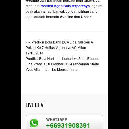
Avellino
dan
Bari
Akan berbagi poin (draw), dan
Menurut
Prediksi Agen Bola terpercaya
laga ini
tidak akan terjadi banyak gol dan pilihan yang
tepat adalah bermain
Avellino
dan
Under
.
« «
Prediksi Bola Bank BCA Liga Itali Seri A
Pekan Ke 7 Hellas Verona vs AC Milan
19/10/2014
Prediksi Bola Hari ini – Lorient vs Saint Etienne
Liga Prancis 18 Oktober 2014 (ancaman Stade
Yves Allainmat – Le Moustoir)
» »
LIVE CHAT