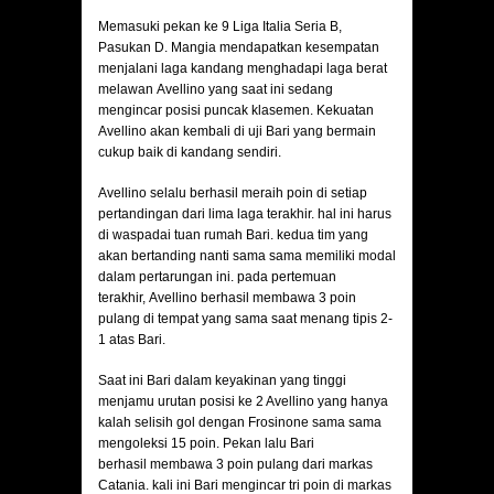
Memasuki pekan ke 9 Liga Italia Seria B,
Pasukan D. Mangia mendapatkan kesempatan
menjalani laga kandang menghadapi laga berat
melawan Avellino yang saat ini sedang
mengincar posisi puncak klasemen. Kekuatan
Avellino akan kembali di uji Bari yang bermain
cukup baik di kandang sendiri.
Avellino selalu berhasil meraih poin di setiap
pertandingan dari lima laga terakhir. hal ini harus
di waspadai tuan rumah Bari. kedua tim yang
akan bertanding nanti sama sama memiliki modal
dalam pertarungan ini. pada pertemuan
terakhir, Avellino berhasil membawa 3 poin
pulang di tempat yang sama saat menang tipis 2-
1 atas Bari.
Saat ini Bari dalam keyakinan yang tinggi
menjamu urutan posisi ke 2 Avellino yang hanya
kalah selisih gol dengan Frosinone sama sama
mengoleksi 15 poin. Pekan lalu Bari
berhasil membawa 3 poin pulang dari markas
Catania. kali ini Bari mengincar tri poin di markas