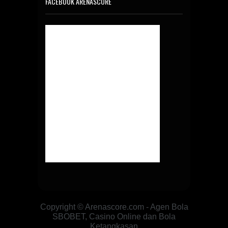
FACEBOOK ARENASCORE
Copyright © Arenascore.com - Agen Bola
SBOBET, Casino Online dan Bola
Ketangkasan