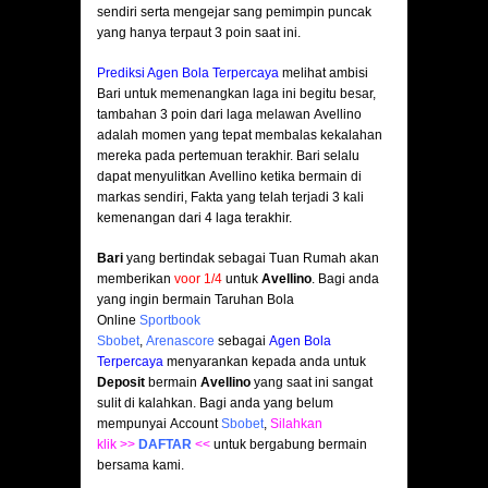
sendiri serta mengejar sang pemimpin puncak
yang hanya terpaut 3 poin saat ini.
Prediksi Agen Bola Terpercaya
melihat ambisi
Bari untuk memenangkan laga ini begitu besar,
tambahan 3 poin dari laga melawan Avellino
adalah momen yang tepat membalas kekalahan
mereka pada pertemuan terakhir. Bari selalu
dapat menyulitkan Avellino ketika bermain di
markas sendiri, Fakta yang telah terjadi 3 kali
kemenangan dari 4 laga terakhir.
Bari
yang bertindak sebagai Tuan Rumah akan
memberikan
voor 1/4
untuk
Avellino
. Bagi anda
yang ingin bermain Taruhan Bola
Online
Sportbook
Sbobet
,
Arenascore
sebagai
Agen Bola
Terpercaya
menyarankan kepada anda untuk
Deposit
bermain
Avellino
yang saat ini sangat
sulit di kalahkan. Bagi anda yang belum
mempunyai Account
Sbobet
,
Silahkan
klik >>
DAFTAR
<<
untuk bergabung bermain
bersama kami.