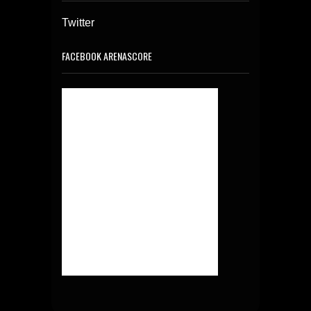
Twitter
FACEBOOK ARENASCORE