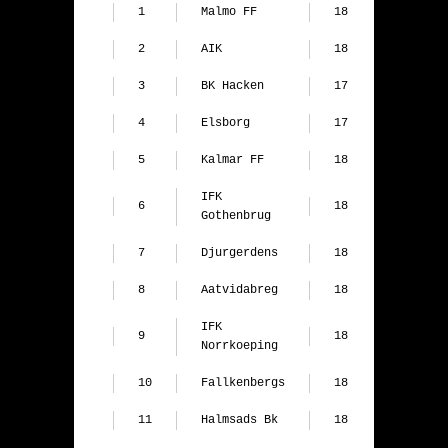
1
Malmo FF
18
41
2
AIK
18
37
3
BK Hacken
17
31
4
Elsborg
17
31
5
Kalmar FF
18
28
IFK 
6
18
27
Gothenbrug
7
Djurgerdens
18
23
8
Aatvidabreg
18
23
IFK 
9
18
21
Norrkoeping
10
Fallkenbergs
18
20
11
Halmsads Bk
18
20