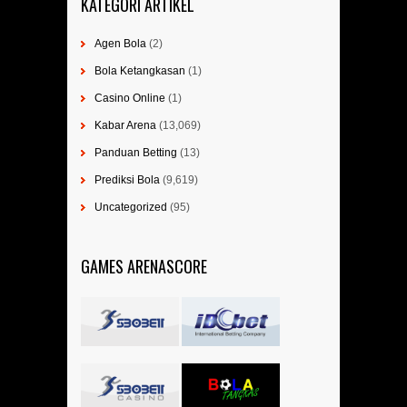
KATEGORI ARTIKEL
Agen Bola
(2)
Bola Ketangkasan
(1)
Casino Online
(1)
Kabar Arena
(13,069)
Panduan Betting
(13)
Prediksi Bola
(9,619)
Uncategorized
(95)
GAMES ARENASCORE