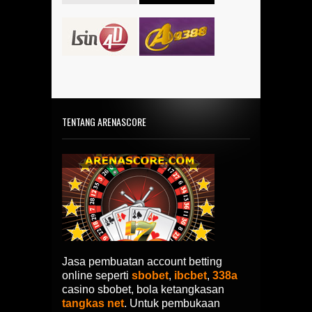
TENTANG ARENASCORE
Jasa pembuatan account betting
online seperti
sbobet
,
ibcbet
,
338a
casino sbobet, bola ketangkasan
tangkas net
. Untuk pembukaan