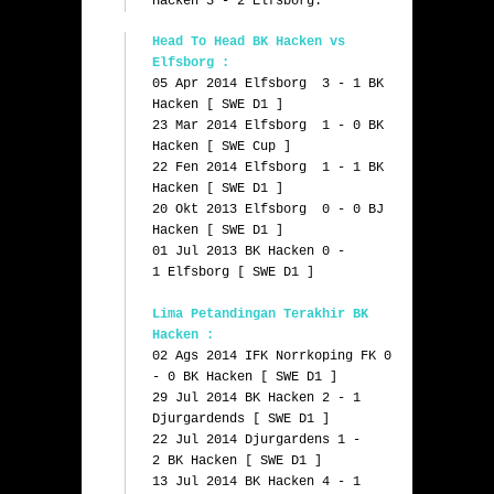
Hacken 3 - 2 Elfsborg.
Head To Head BK Hacken vs 
Elfsborg :
05 Apr 2014 Elfsborg  3 - 1 BK 
Hacken [ SWE D1 ]

23 Mar 2014 Elfsborg  1 - 0 BK 
Hacken [ SWE Cup ]

22 Fen 2014 Elfsborg  1 - 1 BK 
Hacken [ SWE D1 ]

20 Okt 2013 Elfsborg  0 - 0 BJ 
Hacken [ SWE D1 ]

01 Jul 2013 BK Hacken 0 - 
1 Elfsborg [ SWE D1 ]

Lima Petandingan Terakhir BK 
Hacken :
02 Ags 2014 IFK Norrkoping FK 0 
- 0 BK Hacken [ SWE D1 ]

29 Jul 2014 BK Hacken 2 - 1 
Djurgardends [ SWE D1 ]

22 Jul 2014 Djurgardens 1 - 
2 BK Hacken [ SWE D1 ]

13 Jul 2014 BK Hacken 4 - 1 