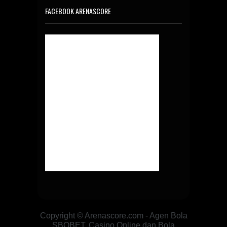
FACEBOOK ARENASCORE
Copyright © Arenascore.com - Agen Bola
SBOBET, Casino Online dan Bola