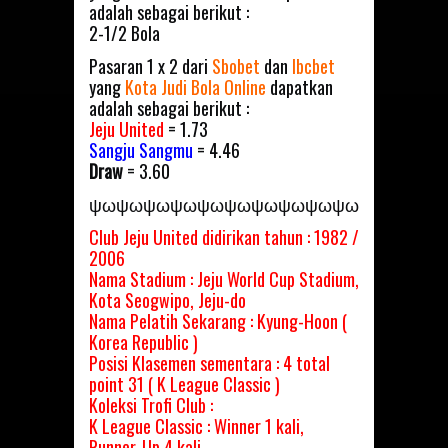
adalah sebagai berikut :
2-1/2 Bola
Pasaran 1 x 2 dari
Sbobet
dan
Ibcbet
yang
Kota Judi Bola Online
dapatkan
adalah sebagai berikut :
Jeju United
= 1.73
Sangju Sangmu
= 4.46
Draw
= 3.60
ψωψωψωψωψωψωψωψωψωψωψωψωψω
Club Jeju United didirikan tahun : 1982 /
2006
Nama Stadium : Jeju World Cup Stadium,
Kota Seogwipo, Jeju-do
Nama Pelatih Sekarang : Kyung-Hoon (
Korea Republic )
Posisi Klasemen sementara : 4 total
point 31 ( K League Classic )
Koleksi Trofi Club :
K League Classic : Winner 1 kali,
Runner-Up 4 kali