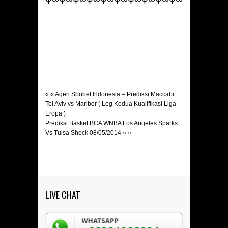
« «
Agen Sbobet Indonesia – Prediksi Maccabi
Tel Aviv vs Maribor ( Leg Kedua Kualifikasi Liga
Eropa )
Prediksi Basket BCA WNBA Los Angeles Sparks
Vs Tulsa Shock 08/05/2014
» »
LIVE CHAT