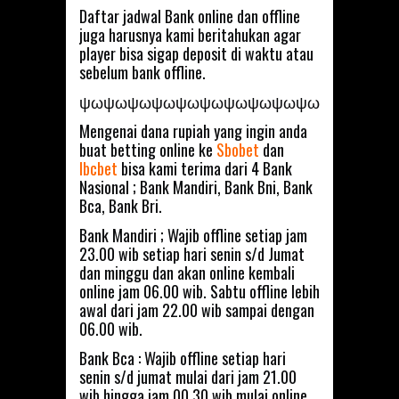
Daftar jadwal Bank online dan offline
juga harusnya kami beritahukan agar
player bisa sigap deposit di waktu atau
sebelum bank offline.
ψωψωψωψωψωψωψωψωψωψωψωψωψω
Mengenai dana rupiah yang ingin anda
buat betting online ke
Sbobet
dan
Ibcbet
bisa kami terima dari 4 Bank
Nasional ; Bank Mandiri, Bank Bni, Bank
Bca, Bank Bri.
Bank Mandiri ; Wajib offline setiap jam
23.00 wib setiap hari senin s/d Jumat
dan minggu dan akan online kembali
online jam 06.00 wib. Sabtu offline lebih
awal dari jam 22.00 wib sampai dengan
06.00 wib.
Bank Bca : Wajib offline setiap hari
senin s/d jumat mulai dari jam 21.00
wib hingga jam 00.30 wib mulai online