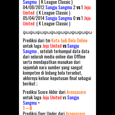
Sangmu
( K League Classic )
04/08/2012
Sangju Sangmu
2
vs
1
Jeju
United
( K League Classic )
05/04/2014
Sangju Sangmu
0
vs
1
Jeju
United
( K League Classic )
ψωψωψωψωψωψωψωψωψωψωψωψωψω
Prediksi dari tm
Kota Judi Bola Online
untuk laga
Jeju United
vs
Sangju
Sangmu
, setelah terkumpul data data
dari seluruh media online dan Offline
serta mendapatkan masukan dari
sejumlah nara sumber yang sangat
kompeten di bidang bola tersebut,
akhirnya keluar keputusan final sebagai
berikut ;
Prediksi Score Akhir dari
Arenascore
untuk laga
Jeju United
vs
Sangju
Sangmu
=
1 – 0
Prediksi Over Under dari
Arenascore