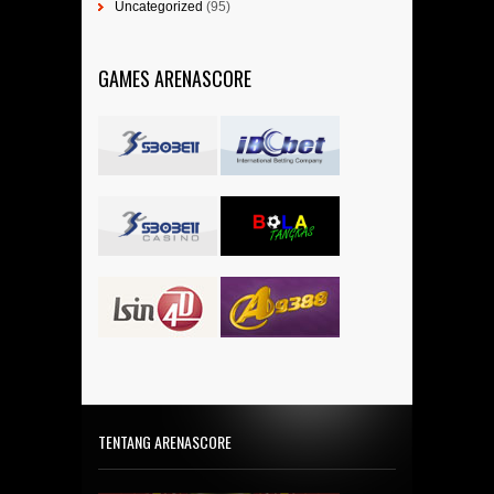
Uncategorized
(95)
GAMES ARENASCORE
TENTANG ARENASCORE