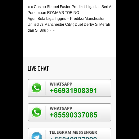
« «
Casino Sbobet Faster-Prediksi Liga Itali Seri A
Pertemuan ROMA VS TORINO
Agen Bola Liga Inggris – Prediksi Manchester
United vs Manchester City { Duel Derby Si Merah
dan Si Biru }
» »
LIVE CHAT