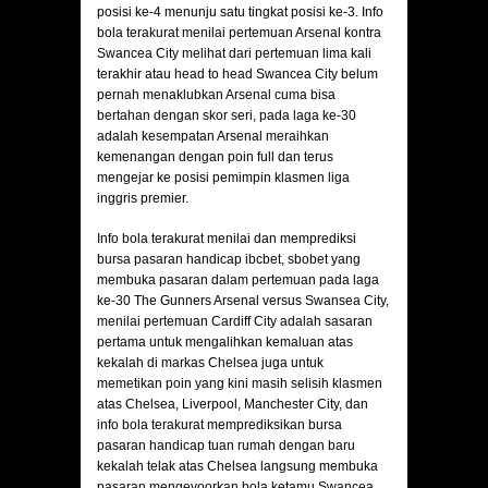
posisi ke-4 menunju satu tingkat posisi ke-3. Info
bola terakurat menilai pertemuan Arsenal kontra
Swancea City melihat dari pertemuan lima kali
terakhir atau head to head Swancea City belum
pernah menaklubkan Arsenal cuma bisa
bertahan dengan skor seri, pada laga ke-30
adalah kesempatan Arsenal meraihkan
kemenangan dengan poin full dan terus
mengejar ke posisi pemimpin klasmen liga
inggris premier.
Info bola terakurat menilai dan memprediksi
bursa pasaran handicap ibcbet, sbobet yang
membuka pasaran dalam pertemuan pada laga
ke-30 The Gunners Arsenal versus Swansea City,
menilai pertemuan Cardiff City adalah sasaran
pertama untuk mengalihkan kemaluan atas
kekalah di markas Chelsea juga untuk
memetikan poin yang kini masih selisih klasmen
atas Chelsea, Liverpool, Manchester City, dan
info bola terakurat memprediksikan bursa
pasaran handicap tuan rumah dengan baru
kekalah telak atas Chelsea langsung membuka
pasaran mengevoorkan bola ketamu Swancea