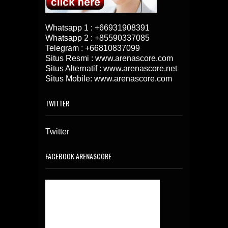
Whatsapp 1 :
+66931908391
Whatsapp 2 :
+85590337085
Telegram :
+66810837099
Situs Resmi : www.arenascore.com
Situs Alternatif : www.arenascore.net
Situs Mobile: www.arenascore.com
TWITTER
Twitter
FACEBOOK ARENASCORE