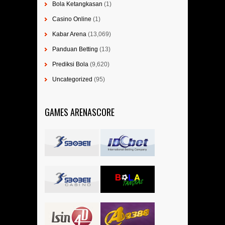
Bola Ketangkasan
(1)
Casino Online
(1)
Kabar Arena
(13,069)
Panduan Betting
(13)
Prediksi Bola
(9,620)
Uncategorized
(95)
GAMES ARENASCORE