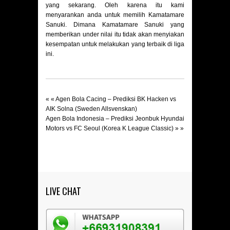
yang sekarang. Oleh karena itu kami
menyarankan anda untuk memilih Kamatamare
Sanuki. Dimana Kamatamare Sanuki yang
memberikan under nilai itu tidak akan menyiakan
kesempatan untuk melakukan yang terbaik di liga
ini.
« «
Agen Bola Cacing – Prediksi BK Hacken vs
AIK Solna (Sweden Allsvenskan)
Agen Bola Indonesia – Prediksi Jeonbuk Hyundai
Motors vs FC Seoul (Korea K League Classic)
» »
LIVE CHAT