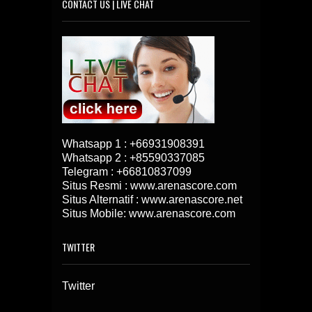
CONTACT US | LIVE CHAT
Whatsapp 1 :
+66931908391
Whatsapp 2 :
+85590337085
Telegram :
+66810837099
Situs Resmi : www.arenascore.com
Situs Alternatif : www.arenascore.net
Situs Mobile: www.arenascore.com
TWITTER
Twitter