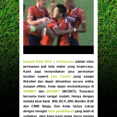
Deposit Bank BCA
–
Arenascore
adalah situs
permainan judi bola online yang terpercaya.
Kami juga menyediakan jasa permainan
taruhan seperti
Live Casino
yang sangat
fleksibel dan dapat dimainkan secara online
maupun offline. Anda dapat memainkannya di
SBOBET
dan
MAXBET
(IBCBET). Transaksi
bersama kami sangat mudah. Hanya dengan
melalui akun bank BNI, BCA, BRI, Mandiri, BJB
dan CIMB Niaga. Dan Anda hanya cukup
dengan mengisi
form pendaftaran
yang telah di
sediakan oleh Agen kami tanpa harus melalui