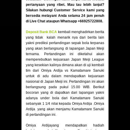
pertanyaan yang ribet. Mau tau lebih lanjut?
Silakan hubungi Customer Service kami yang
bersedia melayani Anda selama 24 jam penuh
di Live Chat ataupun Whatsapp +66925722808.
Deposit Bank BCA
kembali menghadirkan berita
yang tidak kalah menarik nya dari berita lain
yakni prediksi pertandingan sepak bola terpanas
yang akan berlangsung di lapangan Japan Meiji
ternama. Pertandingan ini diketahui akan
memperebutkan kejuaraan Japan Meiji League
yang kesekian kalinya dimana akan di uji kembali
tim dari Omiya Ardija vs Kamatamare Sanuki
untuk di adu dalam mendapatkan kejuaraan
nasional di Japan Meiji ini. Pertandingan ini akan
berlangsung pada pukul 15.00 WIB. Berikut
bocoran yang di dapatkan dari lapangan yakni
adanya under bola dari Kamatamare Sanuki
sebanyak 1 1/4 nilai kepada Omiya Ardija .Omiya
Ardija yang akan menjamu Kamatamare Sanuki
di pertandingan ini.
Omiya Ardijayang mendapatkan hadiah