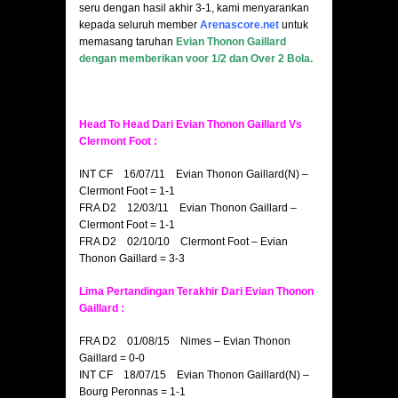
seru dengan hasil akhir 3-1, kami menyarankan
kepada seluruh member
Arenascore.net
untuk
memasang taruhan
Evian Thonon Gaillard
dengan memberikan voor 1/2 dan Over 2 Bola.
Head To Head Dari Evian Thonon Gaillard Vs
Clermont Foot :
INT CF 16/07/11 Evian Thonon Gaillard(N) –
Clermont Foot = 1-1
FRA D2 12/03/11 Evian Thonon Gaillard –
Clermont Foot = 1-1
FRA D2 02/10/10 Clermont Foot – Evian
Thonon Gaillard = 3-3
Lima Pertandingan Terakhir Dari Evian Thonon
Gaillard :
FRA D2 01/08/15 Nimes – Evian Thonon
Gaillard = 0-0
INT CF 18/07/15 Evian Thonon Gaillard(N) –
Bourg Peronnas = 1-1