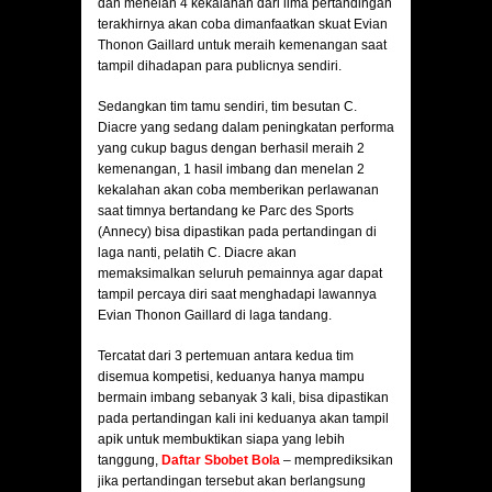
dan menelan 4 kekalahan dari lima pertandingan
terakhirnya akan coba dimanfaatkan skuat Evian
Thonon Gaillard untuk meraih kemenangan saat
tampil dihadapan para publicnya sendiri.
Sedangkan tim tamu sendiri, tim besutan C.
Diacre yang sedang dalam peningkatan performa
yang cukup bagus dengan berhasil meraih 2
kemenangan, 1 hasil imbang dan menelan 2
kekalahan akan coba memberikan perlawanan
saat timnya bertandang ke Parc des Sports
(Annecy) bisa dipastikan pada pertandingan di
laga nanti, pelatih C. Diacre akan
memaksimalkan seluruh pemainnya agar dapat
tampil percaya diri saat menghadapi lawannya
Evian Thonon Gaillard di laga tandang.
Tercatat dari 3 pertemuan antara kedua tim
disemua kompetisi, keduanya hanya mampu
bermain imbang sebanyak 3 kali, bisa dipastikan
pada pertandingan kali ini keduanya akan tampil
apik untuk membuktikan siapa yang lebih
tanggung,
Daftar Sbobet Bola
– memprediksikan
jika pertandingan tersebut akan berlangsung