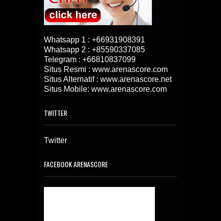
Whatsapp 1 :
+66931908391
Whatsapp 2 :
+85590337085
Telegram :
+66810837099
Situs Resmi : www.arenascore.com
Situs Alternatif : www.arenascore.net
Situs Mobile: www.arenascore.com
TWITTER
Twitter
FACEBOOK ARENASCORE