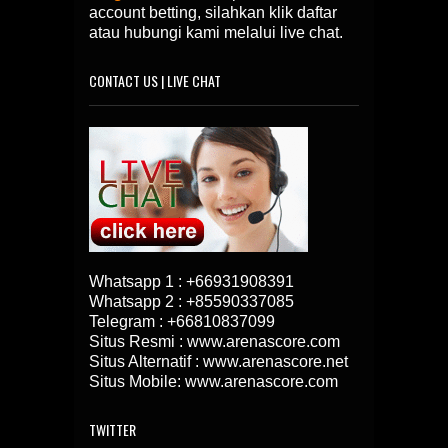
account betting, silahkan klik daftar
atau hubungi kami melalui live chat.
CONTACT US | LIVE CHAT
Whatsapp 1 :
+66931908391
Whatsapp 2 :
+85590337085
Telegram :
+66810837099
Situs Resmi : www.arenascore.com
Situs Alternatif : www.arenascore.net
Situs Mobile: www.arenascore.com
TWITTER