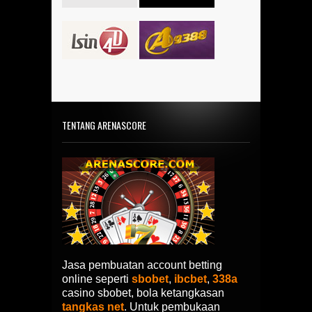
TENTANG ARENASCORE
Jasa pembuatan account betting
online seperti
sbobet
,
ibcbet
,
338a
casino sbobet, bola ketangkasan
tangkas net
. Untuk pembukaan