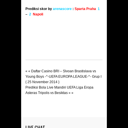
Prediksi skor by
arenascore
:
Sparta Praha
1
–
2
Napoli
« «
Daftar Casino BRI – Slvoan Brastislava vs
Young Boys -^-UEFA EUROPA LEAGUE-^- Grup I
{ 25 November 2014 }
Prediksi Bola Live Mandiri UEFA Liga Eropa
Asteras Tripolis vs Besiktas
» »
LIVE CHAT