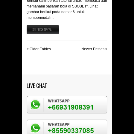
Berikut kami berikan tutorial untuk “membaca dan
memahami pasaran bola di SBOBET“. Lihat
gambar berikut pada nomor 6 untuk
mempermudah...
SELENGKAPNYA..
« Older Entries
Newer Entries »
LIVE CHAT