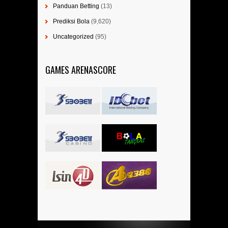
Panduan Betting
(13)
Prediksi Bola
(9,620)
Uncategorized
(95)
GAMES ARENASCORE