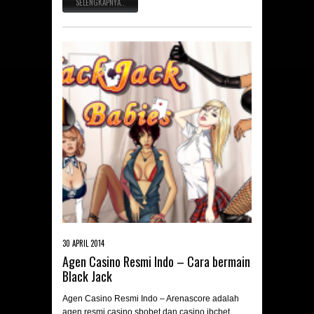
SELENGKAPNYA..
30 APRIL 2014
Agen Casino Resmi Indo – Cara bermain
Black Jack
Agen Casino Resmi Indo – Arenascore adalah
agen resmi casino sbobet dan casino ibcbet,