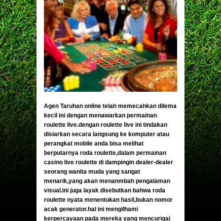
Agen Taruhan online telah memecahkan dilema
kecil ini dengan menawarkan permainan
roulette live.dengan roulette live ini tindakan
disiarkan secara langsung ke komputer atau
perangkat mobile anda bisa melihat
berputarnya roda roulette,dalam permainan
casino live roulette di dampingin dealer-dealer
seorang wanita muda yang sangat
menarik,yang akan menanmbah pengalaman
visual.ini juga layak disebutkan bahwa roda
roulette nyata menentukan hasil,bukan nomor
acak generator.hal ini mengilhami
kerpercayaan pada mereka yang mencurigai