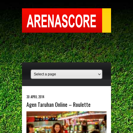
30 APRIL 2014
Agen Taruhan Online – Roulette