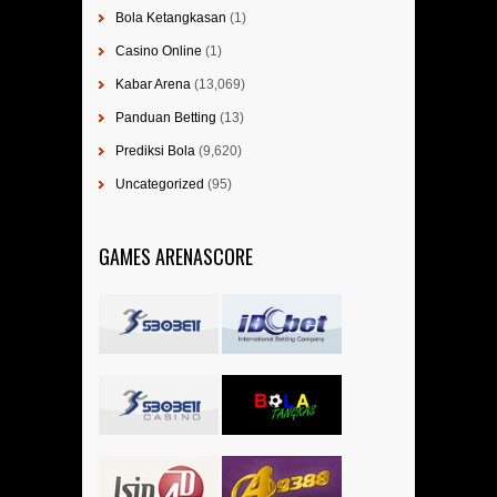
Bola Ketangkasan
(1)
Casino Online
(1)
Kabar Arena
(13,069)
Panduan Betting
(13)
Prediksi Bola
(9,620)
Uncategorized
(95)
GAMES ARENASCORE