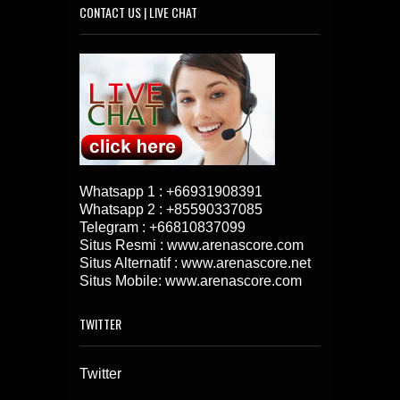
CONTACT US | LIVE CHAT
Whatsapp 1 :
+66931908391
Whatsapp 2 :
+85590337085
Telegram :
+66810837099
Situs Resmi : www.arenascore.com
Situs Alternatif : www.arenascore.net
Situs Mobile: www.arenascore.com
TWITTER
Twitter