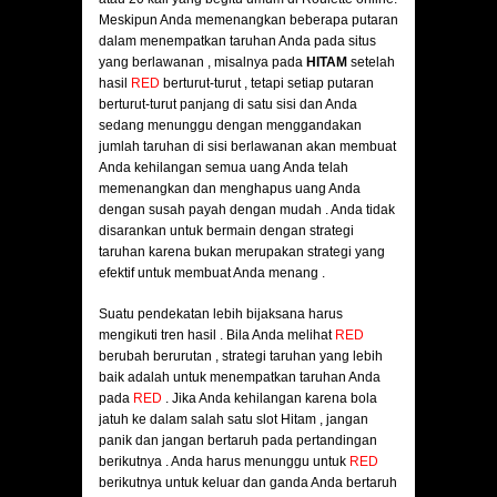
Meskipun Anda memenangkan beberapa putaran
dalam menempatkan taruhan Anda pada situs
yang berlawanan , misalnya pada
HITAM
setelah
hasil
RED
berturut-turut , tetapi setiap putaran
berturut-turut panjang di satu sisi dan Anda
sedang menunggu dengan menggandakan
jumlah taruhan di sisi berlawanan akan membuat
Anda kehilangan semua uang Anda telah
memenangkan dan menghapus uang Anda
dengan susah payah dengan mudah . Anda tidak
disarankan untuk bermain dengan strategi
taruhan karena bukan merupakan strategi yang
efektif untuk membuat Anda menang .
Suatu pendekatan lebih bijaksana harus
mengikuti tren hasil . Bila Anda melihat
RED
berubah berurutan , strategi taruhan yang lebih
baik adalah untuk menempatkan taruhan Anda
pada
RED
. Jika Anda kehilangan karena bola
jatuh ke dalam salah satu slot Hitam , jangan
panik dan jangan bertaruh pada pertandingan
berikutnya . Anda harus menunggu untuk
RED
berikutnya untuk keluar dan ganda Anda bertaruh