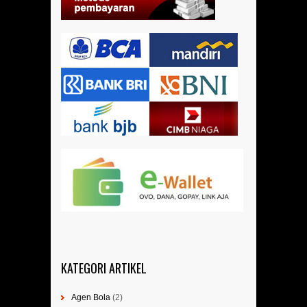
KATEGORI ARTIKEL
Agen Bola
(2)