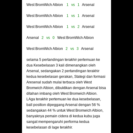
West BromWich Albion
1 vs 1
Arsenal
West BromWich Albion
1 vs 1
Arsenal
West BromWich Albion
1 vs 2
Arsenal
Arsenal
2 vs 0
West BromWich Albion
West BromWich Albion
2 vs 3
Arsenal
selama 5 pertandingan terakhir pertemuan ke
dua Kesebelasan 3 kali dimenangkan oleh
Arsenal, sedangakan 2 pertandingan terakhir
kedua kesebelasan gerakan, Stategi dan formasi
Aresenal sudah mulai terbaca oleh West
Bromwich Albion, dibuktikan dengan Arsenal bisa
ditahan imbang oleh West Bromwich Albion.
LAga terakhir pertemuan ke dua kesebelasan,
ball position dipeggang Arsenal dengan 56 %
sedangakan 44 % untuk West Bromwich Albion,
banyaknya pemain cidera di kedua kubu juga
sangat mempengaruhi performa kedua
kesebelasan di lage terakhir.