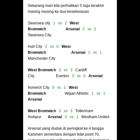
Sekarang mari kita perhatikan 5 laga terakhir
masing masing ke dua kesebelasan
Swansea city
1 vs 2
West
Bromwich
Arsenal
2 vs 2
Swansea City
Hull City
2 vs 0
West
Bromwich
Arsenal
1 vs 1
Manchester City
West Bromwich
3 vs 3
Cardiff
City Everton
3 vs 0
Arsenal
Norwich City
0 vs 1
West
Bromwich
Wigan Athletic
1 vs 1
Arsenal
West Bromwich
3 vs 3
Tottenham
Hotspur
Arsenal
3 vs 1
Westham United
Arsenal yang duduk di peringkat ke 4 tangga
Kalsmen sementara dengan total point 70,