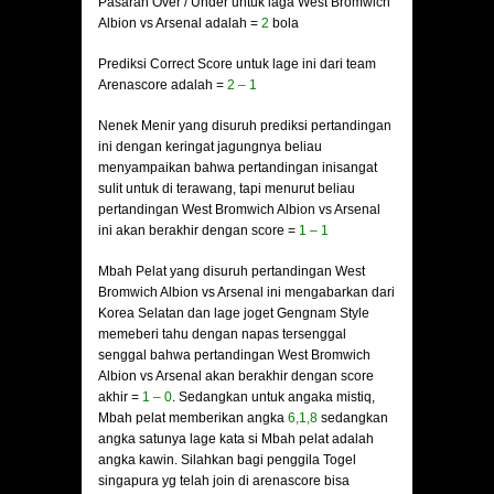
Pasaran Over / Under untuk laga West Bromwich
Albion vs Arsenal adalah =
2
bola
Prediksi Correct Score untuk lage ini dari team
Arenascore adalah =
2 – 1
Nenek Menir yang disuruh prediksi pertandingan
ini dengan keringat jagungnya beliau
menyampaikan bahwa pertandingan inisangat
sulit untuk di terawang, tapi menurut beliau
pertandingan West Bromwich Albion vs Arsenal
ini akan berakhir dengan score =
1 – 1
Mbah Pelat yang disuruh pertandingan West
Bromwich Albion vs Arsenal ini mengabarkan dari
Korea Selatan dan lage joget Gengnam Style
memeberi tahu dengan napas tersenggal
senggal bahwa pertandingan West Bromwich
Albion vs Arsenal akan berakhir dengan score
akhir =
1 – 0
. Sedangkan untuk angaka mistiq,
Mbah pelat memberikan angka
6,1,8
sedangkan
angka satunya lage kata si Mbah pelat adalah
angka kawin. Silahkan bagi penggila Togel
singapura yg telah join di arenascore bisa