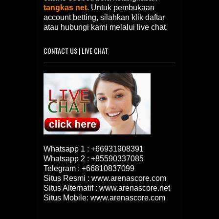
tangkas net
. Untuk pembukaan
account betting, silahkan klik daftar
atau hubungi kami melalui live chat.
CONTACT US | LIVE CHAT
Whatsapp 1 :
+66931908391
Whatsapp 2 :
+85590337085
Telegram :
+66810837099
Situs Resmi : www.arenascore.com
Situs Alternatif : www.arenascore.net
Situs Mobile: www.arenascore.com