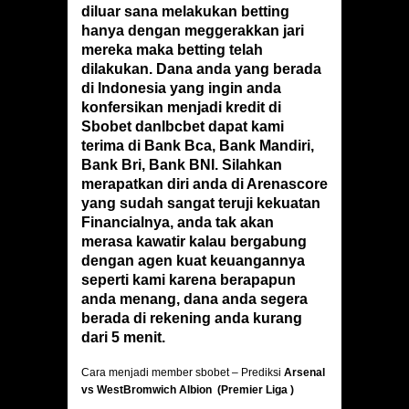
diluar sana melakukan betting
hanya dengan meggerakkan jari
mereka maka betting telah
dilakukan. Dana anda yang berada
di Indonesia yang ingin anda
konfersikan menjadi kredit di
Sbobet danIbcbet dapat kami
terima di Bank Bca, Bank Mandiri,
Bank Bri, Bank BNI. Silahkan
merapatkan diri anda di Arenascore
yang sudah sangat teruji kekuatan
Financialnya, anda tak akan
merasa kawatir kalau bergabung
dengan agen kuat keuangannya
seperti kami karena berapapun
anda menang, dana anda segera
berada di rekening anda kurang
dari 5 menit.
Cara menjadi member sbobet – Prediksi
Arsenal
vs WestBromwich Albion (Premier Liga )