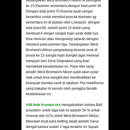
sedangakan West Bromwich Albion di peringkat
ke 15 Klasmen sementara dengan total point 36.
Dengan total point 70 Arsenal pasti sangat
berambisi untuk merebut puncak klasmen yg
sementara ini di duduki oleh Liverpool dengan
total point 80, selisih point 10 itulah yang
menbuat A.winger sangat ingin anak didik nya
bisa mencuri atau mengulang sejarah dengan
merebut piala premier liga. Sedangakan West
Bromwich Albion yangsedang terseok seok di
posisi ke 15 sangat ingin bangkit agar melesat
menjauh dari Zona Degradasi yang kian
mendekati kesebelasan ini. Pepe Mel sang
pelatih West Bromwich Albion pasti akan putar
otak untuk bisa bangkit dan membuktikan ke
khalayak mereka nanti di stadium The Hawthorns
yang bakalan di penuhi oleh penggila fanatik
kesebelasan ini.
Ahli bola Arenascore
mengabarkan bahwa Ball
posisition untuk laga kali ini adalah 59 % untuk
Arsenal dan 41% untuk West Bromwich Albion,
Masukan buat para betting sejati adalah harus
diingat bahwa sudah 2 laga terakhir ini Squad