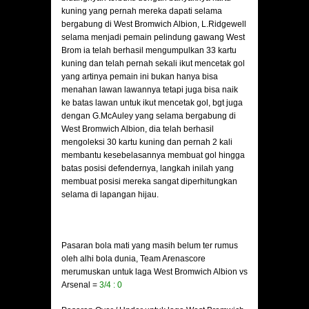
kuning yang pernah mereka dapati selama
bergabung di West Bromwich Albion, L.Ridgewell
selama menjadi pemain pelindung gawang West
Brom ia telah berhasil mengumpulkan 33 kartu
kuning dan telah pernah sekali ikut mencetak gol
yang artinya pemain ini bukan hanya bisa
menahan lawan lawannya tetapi juga bisa naik
ke batas lawan untuk ikut mencetak gol, bgt juga
dengan G.McAuley yang selama bergabung di
West Bromwich Albion, dia telah berhasil
mengoleksi 30 kartu kuning dan pernah 2 kali
membantu kesebelasannya membuat gol hingga
batas posisi defendernya, langkah inilah yang
membuat posisi mereka sangat diperhitungkan
selama di lapangan hijau.
Pasaran bola mati yang masih belum ter rumus
oleh alhi bola dunia, Team Arenascore
merumuskan untuk laga West Bromwich Albion vs
Arsenal =
3/4 : 0