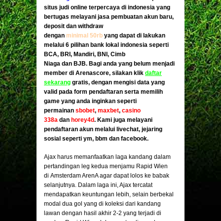
situs judi online terpercaya di indonesia yang
bertugas melayani jasa pembuatan akun baru,
deposit dan withdraw
dengan
minimal 50rb
yang dapat di lakukan
melalui 6 pilihan bank lokal indonesia seperti
BCA, BRI, Mandiri, BNI, Cimb
Niaga dan BJB. Bagi anda yang belum menjadi
member di Arenascore, silakan klik
daftar
sekarang
gratis, dengan mengisi data yang
valid pada form pendaftaran serta memilih
game yang anda inginkan seperti
permainan
sbobet
,
maxbet
,
casino
338a
dan
horey4d
. Kami juga melayani
pendaftaran akun melalui livechat, jejaring
sosial seperti ym, bbm dan facebook.
Ajax harus memanfaatkan laga kandang dalam
pertandingan leg kedua menjamu Rapid Wien
di Amsterdam ArenA agar dapat lolos ke babak
selanjutnya. Dalam laga ini, Ajax tercatat
mendapatkan keuntungan lebih, selain berbekal
modal dua gol yang di koleksi dari kandang
lawan dengan hasil akhir 2-2 yang terjadi di