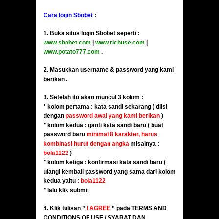
Cara login Sbobet
:
1. Buka situs login Sbobet seperti :
www.sbobet.com
|
www.richuse.com
|
www.potato777.com
.
2. Masukkan username & password yang kami
berikan .
3. Setelah itu akan muncul 3 kolom :
* kolom pertama : kata sandi sekarang ( diisi
dengan
password awal yang kami berikan
)
* kolom kedua : ganti kata sandi baru ( buat
password baru
minimal 8 karakter, harus
kombinasi huruf dengan angka
misalnya :
bola1122
)
* kolom ketiga : konfirmasi kata sandi baru (
ulangi kembali password yang sama dari kolom
kedua yaitu :
bola1122
* lalu klik submit
4. Klik tulisan ”
I AGREE
” pada TERMS AND
CONDITIONS OF USE / SYARAT DAN