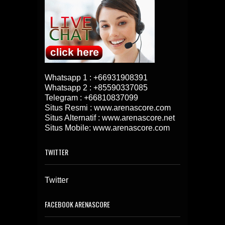
Whatsapp 1 :
+66931908391
Whatsapp 2 :
+85590337085
Telegram :
+66810837099
Situs Resmi : www.arenascore.com
Situs Alternatif : www.arenascore.net
Situs Mobile: www.arenascore.com
TWITTER
Twitter
FACEBOOK ARENASCORE