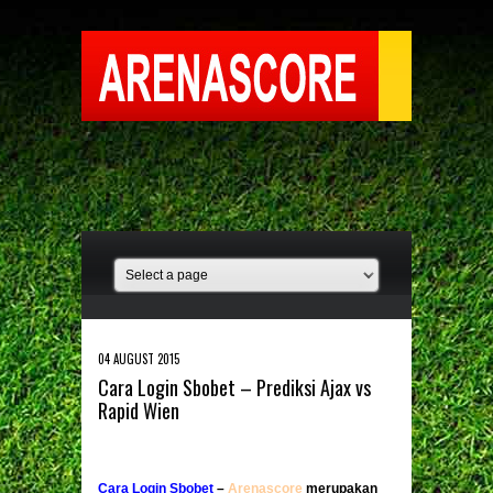
04 AUGUST 2015
Cara Login Sbobet – Prediksi Ajax vs
Rapid Wien
Cara Login Sbobet
–
Arenascore
merupakan