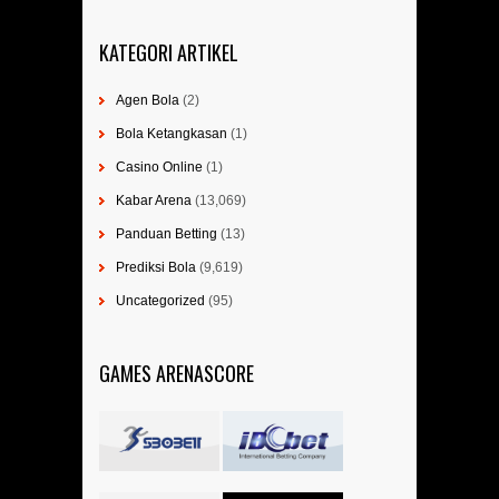
KATEGORI ARTIKEL
Agen Bola
(2)
Bola Ketangkasan
(1)
Casino Online
(1)
Kabar Arena
(13,069)
Panduan Betting
(13)
Prediksi Bola
(9,619)
Uncategorized
(95)
GAMES ARENASCORE