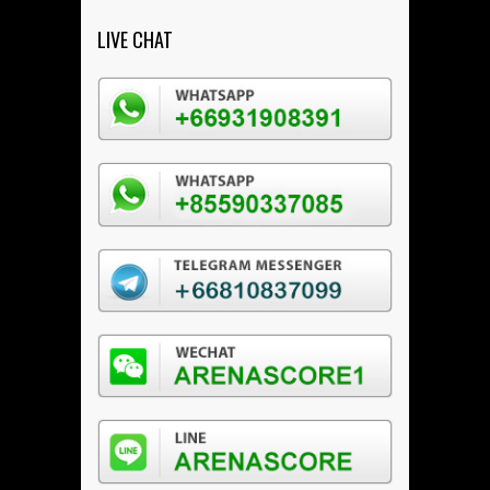
LIVE CHAT