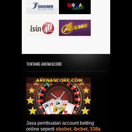
TENTANG ARENASCORE
Jasa pembuatan account betting
online seperti
sbobet
,
ibcbet
,
338a