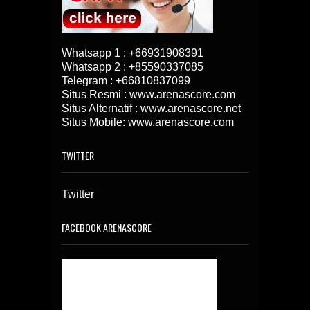
Whatsapp 1 :
+66931908391
Whatsapp 2 :
+85590337085
Telegram :
+66810837099
Situs Resmi : www.arenascore.com
Situs Alternatif : www.arenascore.net
Situs Mobile: www.arenascore.com
TWITTER
Twitter
FACEBOOK ARENASCORE