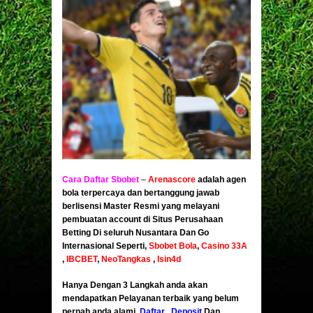
Cara Daftar Sbobet
–
Arenascore
adalah agen
bola terpercaya dan bertanggung jawab
berlisensi Master Resmi yang melayani
pembuatan account di Situs Perusahaan
Betting Di seluruh Nusantara Dan Go
Internasional Seperti,
Sbobet Bola
,
Casino 33A
,
IBCBET
,
NeoTangkas
,
Isin4d
Hanya Dengan 3 Langkah anda akan
mendapatkan Pelayanan terbaik yang belum
pernah anda alami,
Daftar
,
Deposit
Dan