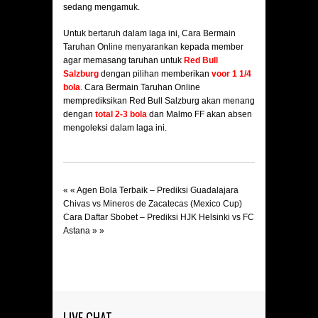
sedang mengamuk.
Untuk bertaruh dalam laga ini,
Cara Bermain
Taruhan Online
menyarankan kepada member
agar memasang taruhan untuk
Red Bull
Salzburg
dengan pilihan memberikan
voor 1 1/4
bola
. Cara Bermain Taruhan Online
memprediksikan Red Bull Salzburg akan menang
dengan
total 2-3 bola
dan Malmo FF akan absen
mengoleksi dalam laga ini.
« «
Agen Bola Terbaik – Prediksi Guadalajara
Chivas vs Mineros de Zacatecas (Mexico Cup)
Cara Daftar Sbobet – Prediksi HJK Helsinki vs FC
Astana
» »
LIVE CHAT