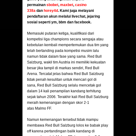
permainan
sbobet
,
maxbet
,
casino
338a
dan
horey4d
. Kami juga melayani
pendaftaran akun melalui livechat, jejaring
sosial seperti ym, bbm dan facebook.
Memasuki putaran ketiga, kualifikasi dari
kompetisi liga champions secara sengaja atau
kebetulan kembali mempertemukan dua tim yang
telah bertanding pada kompetisi musim lalu
namun tidak dalam fase yang sama. Red Bull
Salzburg, wakil tim Austria ini memiliki kekuatan
besar jika tampil di markas sendiri, Red Bull
Arena. Tercatat jelas bahwa Red Bull Salzburg
tidak penah kesulitan untuk mencari gol di
sana, Red Bull Salzburg selalu mencetak gol
dalam 14 kali penampilan kandang terhitung
sejak tahun 2006. Terakhir kali Red Bull Salzburg
meraih kemenangan dengan skor 2-1
atas Malmo FF.
Namun kemenangan tersebut tidak mampu
membawa Red Bull Salzburg lolos ke babak play
off karena pertandingan balik kandang di