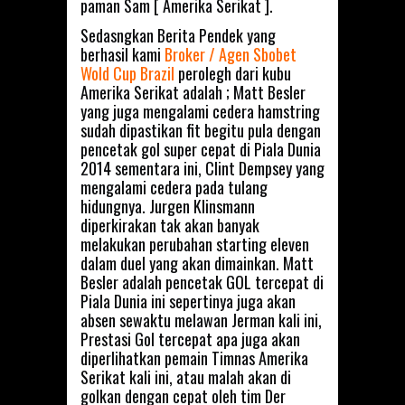
paman Sam [ Amerika Serikat ].
Sedasngkan Berita Pendek yang
berhasil kami
Broker / Agen Sbobet
Wold Cup Brazil
perolegh dari kubu
Amerika Serikat adalah ; Matt Besler
yang juga mengalami cedera hamstring
sudah dipastikan fit begitu pula dengan
pencetak gol super cepat di
Piala Dunia
2014 sementara ini, Clint Dempsey yang
mengalami cedera pada tulang
hidungnya. Jurgen Klinsmann
diperkirakan tak akan banyak
melakukan perubahan starting eleven
dalam duel yang akan dimainkan. Matt
Besler adalah pencetak GOL tercepat di
Piala Dunia ini sepertinya juga akan
absen sewaktu melawan Jerman kali ini,
Prestasi Gol tercepat apa juga akan
diperlihatkan pemain Timnas Amerika
Serikat kali ini, atau malah akan di
golkan dengan cepat oleh tim Der