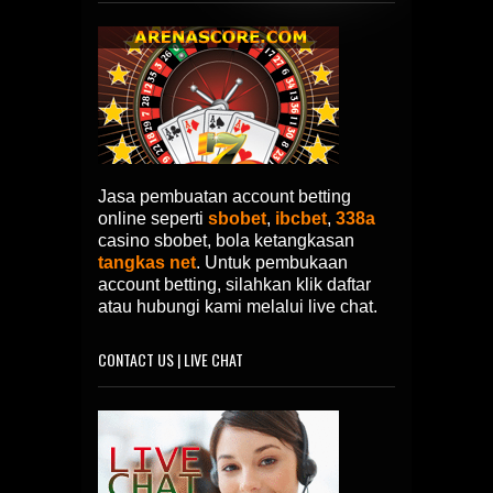
Jasa pembuatan account betting
online seperti
sbobet
,
ibcbet
,
338a
casino sbobet, bola ketangkasan
tangkas net
. Untuk pembukaan
account betting, silahkan klik daftar
atau hubungi kami melalui live chat.
CONTACT US | LIVE CHAT