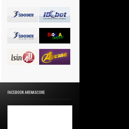
FACEBOOK ARENASCORE