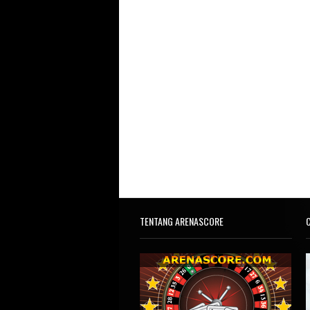
TENTANG ARENASCORE
C