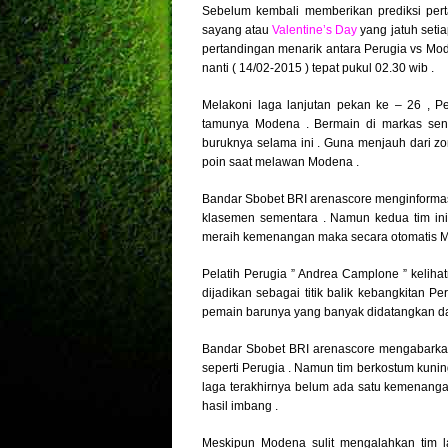
Sebelum kembali memberikan prediksi pert
sayang atau
Valentine’s Day
yang jatuh setia
pertandingan menarik antara Perugia vs Mode
nanti ( 14/02-2015 ) tepat pukul 02.30 wib .
Melakoni laga lanjutan pekan ke – 26 , 
tamunya Modena . Bermain di markas sendi
buruknya selama ini . Guna menjauh dari zo
poin saat melawan Modena .
Bandar Sbobet BRI arenascore menginformas
klasemen sementara . Namun kedua tim ini 
meraih kemenangan maka secara otomatis M
Pelatih Perugia ” Andrea Camplone ” kelih
dijadikan sebagai titik balik kebangkitan
pemain barunya yang banyak didatangkan dar
Bandar Sbobet BRI arenascore mengabarkan
seperti Perugia . Namun tim berkostum kunin
laga terakhirnya belum ada satu kemenang
hasil imbang .
Meskipun Modena sulit mengalahkan tim la