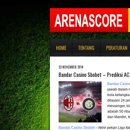
HOME
TENTANG
PERATURAN
23 NOVEMBER 2014
Bandar Casino Sbobet – Prediksi AC 
Bandar Casin
jawab dalam 
bola ketangk
dilayani 24 j
messenger, bl
adalah 50 rib
dan Mandiri, 
Bandar Casino Sbobet
– Akhir pekan Liga It