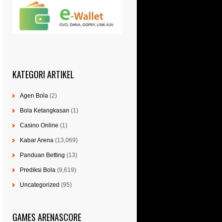
KATEGORI ARTIKEL
Agen Bola
(2)
Bola Ketangkasan
(1)
Casino Online
(1)
Kabar Arena
(13,069)
Panduan Betting
(13)
Prediksi Bola
(9,619)
Uncategorized
(95)
GAMES ARENASCORE