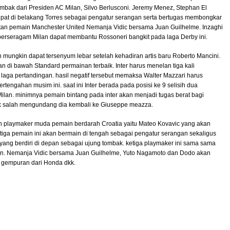
ombak dari Presiden AC Milan, Silvo Berlusconi. Jeremy Menez, Stephan El
pat di belakang Torres sebagai pengatur serangan serta bertugas membongkar
ntan pemain Manchester United Nemanja Vidic bersama Juan Guilhelme. Inzaghi
rseragam Milan dapat membantu Rossoneri bangkit pada laga Derby ini.
an mungkin dapat tersenyum lebar setelah kehadiran artis baru Roberto Mancini.
n di bawah Standard permainan terbaik. Inter harus menelan tiga kali
 laga pertandingan. hasil negatif tersebut memaksa Walter Mazzari harus
rtengahan musim ini. saat ini Inter berada pada posisi ke 9 selisih dua
 Milan. minimnya pemain bintang pada inter akan menjadi tugas berat bagi
ak salah mengundang dia kembali ke Giuseppe meazza.
n playmaker muda pemain berdarah Croatia yaitu Mateo Kovavic yang akan
tiga pemain ini akan bermain di tengah sebagai pengatur serangan sekaligus
yang berdiri di depan sebagai ujung tombak. ketiga playmaker ini sama sama
Milan. Nemanja Vidic bersama Juan Guilhelme, Yuto Nagamoto dan Dodo akan
n gempuran dari Honda dkk.