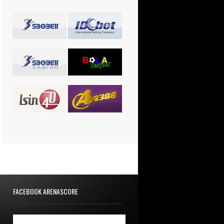
FACEBOOK ARENASCORE