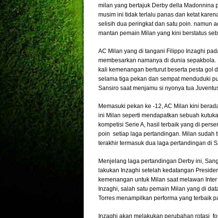
milan yang bertajuk Derby della Madonnina 
musim ini tidak terlalu panas dan ketat ka
selisih dua peringkat dan satu poin. namun 
mantan pemain Milan yang kini berstatus seb
AC Milan yang di tangani Filippo Inzaghi p
membesarkan namanya di dunia sepakbola. Mi
kali kemenangan berturut beserta pesta gol d
selama tiga pekan dan sempat menduduki p
Sansiro saat menjamu si nyonya tua Juventu
Memasuki pekan ke -12, AC Milan kini berada 
ini Milan seperti mendapatkan sebuah kutuka
kompetisi Serie A, hasil terbaik yang di per
poin setiap laga pertandingan. Milan sudah
terakhir termasuk dua laga pertandingan di S
Menjelang laga pertandingan Derby ini, Sang P
lakukan Inzaghi setelah kedatangan Presiden 
kemenangan untuk Milan saat melawan Inter y
Inzaghi, salah satu pemain Milan yang di dat
Torres menampilkan performa yang terbaik p
Inzaghi akan melakukan perubahan rotasi fo