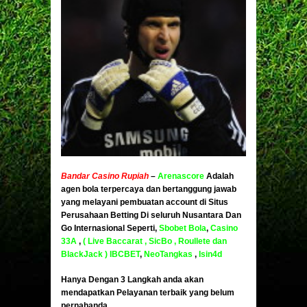
Bandar Casino Rupiah
–
Arenascore
Adalah
agen bola terpercaya dan bertanggung jawab
yang melayani pembuatan account di Situs
Perusahaan Betting Di seluruh Nusantara Dan
Go Internasional Seperti,
Sbobet Bola
,
Casino
33A
,
( Live Baccarat , SicBo , Roullete dan
BlackJack )
IBCBET
,
NeoTangkas
,
Isin4d
Hanya Dengan 3 Langkah anda akan
mendapatkan Pelayanan terbaik yang belum
pernahanda