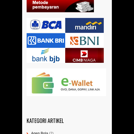
KATEGORI ARTIKEL
Agen Bola
(2)