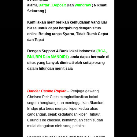
alami,
Daftar
,
Deposit
Dan
Withdraw
( Nikmati
Sekarang )
Kami akan memberikan kemudahan yang luar
biasa untuk dapat bergabung dengan situs
online Betting tanpa Syarat, Tidak Rumit Cepat
dan Tepat
Dengan Support 4 Bank lokal indonesia
(BCA,
BNI, BRI Dan MANDIRI )
.anda dapat bermain di
situs yang banyak diminati oleh setiap orang
dalam hitungan menit saja
Bandar Casino Rupiah
– Penjaga gawang
Chelsea Petr Cech mengindikasikan bakal
segera hengkang dan meninggalkan Stamford
Bridge jika terus menjadi kiper kedua alias
candangan, sejak kedatangan kiper Thibaut
Courtois ke chelsea, kemampuan cech sudah
mulai diragukan oleh sang pelatih.