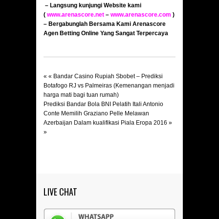
– Langsung kunjungi Website kami
(
www.arenascore.net
–
www.arenascore.com
)
– Bergabunglah Bersama Kami Arenascore
Agen Betting Online Yang Sangat Terpercaya
« «
Bandar Casino Rupiah Sbobet – Prediksi
Botafogo RJ vs Palmeiras (Kemenangan menjadi
harga mati bagi tuan rumah)
Prediksi Bandar Bola BNI Pelatih Itali Antonio
Conte Memilih Graziano Pelle Melawan
Azerbaijan Dalam kualifikasi Piala Eropa 2016
»
»
LIVE CHAT