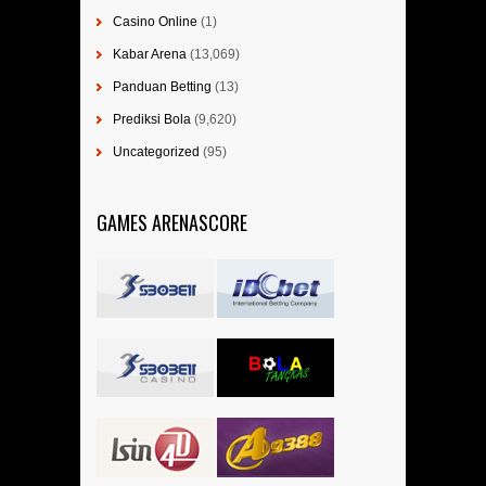
Casino Online
(1)
Kabar Arena
(13,069)
Panduan Betting
(13)
Prediksi Bola
(9,620)
Uncategorized
(95)
GAMES ARENASCORE