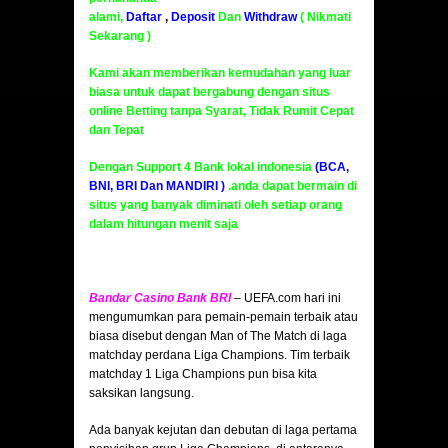
alami,
Daftar
,
Deposit
Dan
Withdraw
( Nikmati
Sekarang )
Kami akan memberikan kemudahan yang luar
biasa untuk dapat bergabung dengan situs
online Betting tanpa Syarat, Tidak Rumit Cepat
dan Tepat
Dengan Support 4 Bank lokal indonesia
(BCA,
BNI, BRI Dan MANDIRI )
.anda dapat bermain di
situs yang banyak diminati oleh setiap orang
dalam hitungan menit saja
Bandar Casino Bank BRI
– UEFA.com hari ini
mengumumkan para pemain-pemain terbaik atau
biasa disebut dengan Man of The Match di laga
matchday perdana Liga Champions. Tim terbaik
matchday 1 Liga Champions pun bisa kita
saksikan langsung.
Ada banyak kejutan dan debutan di laga pertama