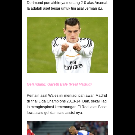
Dortmund pun akhirnya menang 2-0 atas Arsenal.
Ia adalah aset besar untuk tim asal Jerman itu.
Gelandang: Gareth Bale (Real Madrid)
Pemain asal Wales ini menjadi pahlawan Madrid
di final Liga Champions 2013-14. Dan, sekali lagi
ia menginspirasi kemenangan El Real atas Basel
lewat satu gol dan satu assist-nya.