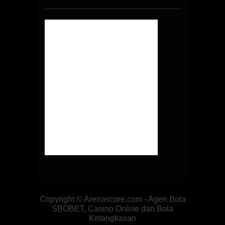
Copyright © Arenascore.com - Agen Bola
SBOBET, Casino Online dan Bola
Ketangkasan