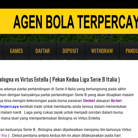
GAMES
DAFTAR
DEPOSIT
WITHDRAW
PAND
logna vs Virtus Entella ( Pekan Kedua Liga Serie B Italia )
a adanya partai pertandingan di Serie A Italia yang berlangsung pada akhir
amun dengan banyaknya partai pertandingan Serie B yang akan disajikan malam
nya bisa mengisi kekosongan pada bursa pasaran
Sbobet
ataupun
Ibcbet
.
Terpercaya
kembali hadir untuk membantu anda semua dalam menentukan
ng malam nanti . Laga yang cukup layak untuk menjadi sorotan dalam bursa
g mana duel yang mempertemukan Bologna vs Virtus Entella .
n keduanya Serie B , Bologna akan dijadwalkan menjamu tim tamunya Virtus
l’Ara
) . Debut perdana antara kedua tim ini akan dilaksanakan pada hari