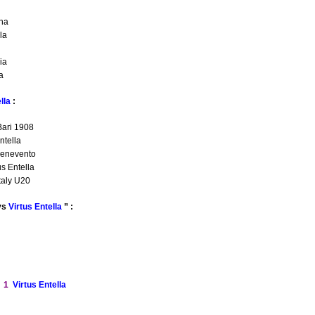
na
la
ia
a
lla
:
ari 1908
tella
enevento
 Entella
aly U20
vs
Virtus Entella
” :
–
1
Virtus Entella