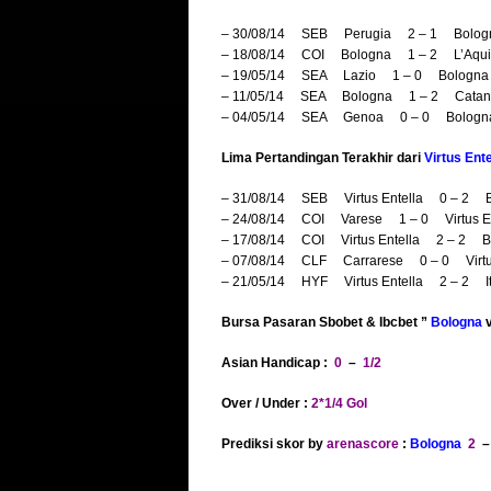
– 30/08/14 SEB Perugia 2 – 1 Bolog
– 18/08/14 COI Bologna 1 – 2 L’Aqui
– 19/05/14 SEA Lazio 1 – 0 Bologna
– 11/05/14 SEA Bologna 1 – 2 Catan
– 04/05/14 SEA Genoa 0 – 0 Bologn
Lima Pertandingan Terakhir dari
Virtus Ente
– 31/08/14 SEB Virtus Entella 0 – 2 B
– 24/08/14 COI Varese 1 – 0 Virtus En
– 17/08/14 COI Virtus Entella 2 – 2 B
– 07/08/14 CLF Carrarese 0 – 0 Virtus
– 21/05/14 HYF Virtus Entella 2 – 2 It
Bursa Pasaran Sbobet & Ibcbet ”
Bologna
Asian Handicap :
0
–
1/2
Over / Under :
2*1/4 Gol
Prediksi skor by
arenascore
:
Bologna
2