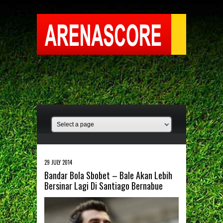
29 JULY 2014
Bandar Bola Sbobet – Bale Akan Lebih
Bersinar Lagi Di Santiago Bernabue