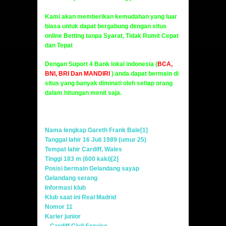
Kami akan memberikan kemudahan yang luar
biasa untuk dapat bergabung dengan situs
online Betting tanpa Syarat, Tidak Rumit Cepat
dan Tepat
Dengan Suport 4 Bank lokal indonesia (
BCA,
BNI, BRI Dan MANDIRI
) anda dapat bermain di
situs yang banyak diminati oleh setiap orang
dalam hitungan menit saja.
Nama lengkap Gareth Frank Bale[1]
Tanggal lahir 16 Juli 1989 (umur 25)
Tempat lahir Cardiff, Wales
Tinggi 183 m (600 kaki)[2]
Posisi bermain Gelandang sayap
Gelandang serang
Informasi klub
Klub saat ini Real Madrid
Nomor 11
Karier junior