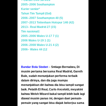
– Cardiff Civil Service
2005–2006 Southampton
Karier senior*
Tahun Tim Tampil (Gol)
2006–2007 Southampton 40 (5)
2007–2013 Tottenham Hotspur 146 (42)
2013– Real Madrid 27 (15)
Tim nasional‡
2005–2006 Wales U-17 7 (1)
2006 Wales U-19 1 (1)
2006–2008 Wales U-21 4 (2)
2006– Wales 44 (12
Bandar Bola Sbobet
–
Sntiago Bernabeu, Di
musim pertama bersama Real Madrid, Gareth
Bale, sudah menunjukan performa terbaik
dalam dirinya, dan dia juga mampu
menunjukkan diri bahwa dia bisa tampil sangat
baik. Pelatih El Real, Carlo Ancelotti, meyakini
bahwa Welsh Wizard bakal tampil lebih baik lagi
diawal musim panas ini, dengan duet pemain-
pemain yang sangat bisa diajak bekerjsa sama