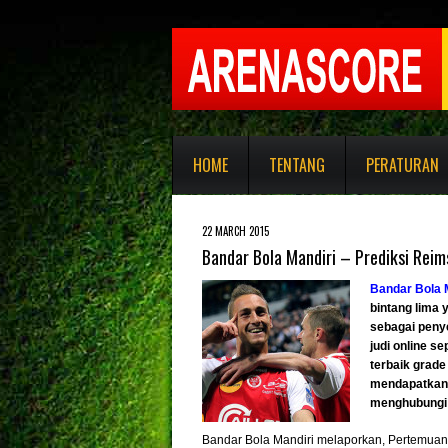
HOME
TENTANG
PERATURAN
22 MARCH 2015
Bandar Bola Mandiri – Prediksi Rei
Bandar Bola 
bintang lima 
sebagai penye
judi online se
terbaik grade
mendapatkan 
menghubungi 
Bandar Bola Mandiri melaporkan, Pertemuan 