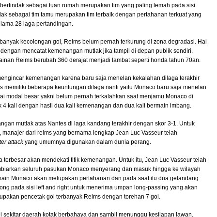
bertindak sebagai tuan rumah merupakan tim yang paling lemah pada sisi
ak sebagai tim tamu merupakan tim terbaik dengan pertahanan terkuat yang
elama 28 laga pertandingan.
anyak kecolongan gol, Reims belum pernah terkurung di zona degradasi. Hal
f dengan mencatat kemenangan mutlak jika tampil di depan publik sendiri.
inan Reims berubah 360 derajat menjadi lambat seperti honda tahun 70an.
ngincar kemenangan karena baru saja menelan kekalahan dilaga terakhir
ms memiliki beberapa keuntungan dilaga nanti yaitu Monaco baru saja menelan
i modal besar yakni belum pernah terkalahkan saat menjamu Monaco di
 4 kali dengan hasil dua kali kemenangan dan dua kali bermain imbang.
angan mutlak atas Nantes di laga kandang terakhir dengan skor 3-1. Untuk
 manajer dari reims yang bernama lengkap Jean Luc Vasseur telah
er attack
yang umumnya digunakan dalam dunia perang.
erbesar akan mendekati titik kemenangan. Untuk itu, Jean Luc Vasseur telah
iarkan seluruh pasukan Monaco menyerang dan masuk hingga ke wilayah
main Monaco akan melupakan pertahanan dan pada saat itu dua gelandang
ong pada sisi left and right untuk menerima umpan long-passing yang akan
pakan pencetak gol terbanyak Reims dengan torehan 7 gol.
sekitar daerah kotak berbahaya dan sambil menunggu kesilapan lawan.