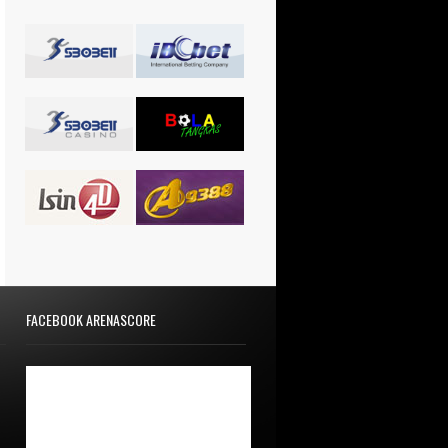
FACEBOOK ARENASCORE