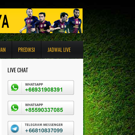
UAN
PREDIKSI
JADWAL LIVE
LIVE CHAT