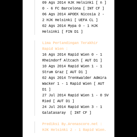
09 Ags 2014 HJK Helsinki [ n ] 
0 - 6 FC Barcelona [ INT CF ]

06 Ags 2014 APOEK Nicosia 2 - 
2 HJK Helsinki [ UEFA CL ]

02 Ags 2014 Mypa 0 - 1 HJK 
Helsinki [ FIN D1 ]
Lima Pertandingan Terakhir 
Rapid Wien :
16 Ags 2014 Rapid Wien 0 - 1 
Rheindorf Altcach [ AUT D1 ]

10 Ags 2014 Rapid Wien 1 - 1 
Strum Graz [ AUT D1 ]

02 Ags 2014 Trenkwalder Admira 
Wacker 1 - 1 Rapid Wien [ AUT 
D1 ]

27 Jul 2014 Rapid Wien 1 - 0 SV 
Ried [ AUT D1 ]

24 Jul 2014 Rapid Wien 3 - 1 
Galatasaray  [ INT CF ]
Prediksi By.Arenascore.net : 
HJK Helsinki 2 - 1 Rapid Wien.