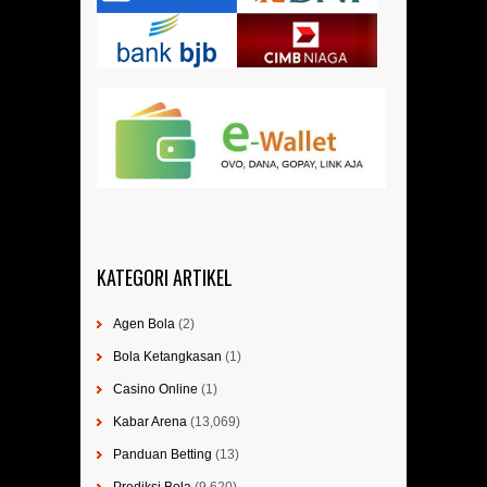
KATEGORI ARTIKEL
Agen Bola
(2)
Bola Ketangkasan
(1)
Casino Online
(1)
Kabar Arena
(13,069)
Panduan Betting
(13)
Prediksi Bola
(9,620)