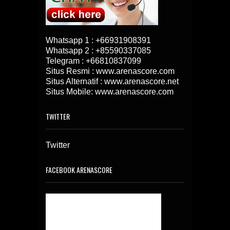
Whatsapp 1 :
+66931908391
Whatsapp 2 :
+85590337085
Telegram :
+66810837099
Situs Resmi : www.arenascore.com
Situs Alternatif : www.arenascore.net
Situs Mobile: www.arenascore.com
TWITTER
Twitter
FACEBOOK ARENASCORE