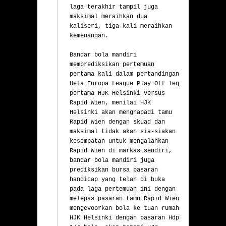
laga terakhir tampil juga 
maksimal meraihkan dua 
kaliseri, tiga kali meraihkan 
kemenangan.

Bandar bola mandiri 
memprediksikan pertemuan 
pertama kali dalam pertandingan 
Uefa Europa League Play Off leg 
pertama HJK Helsinki versus 
Rapid Wien, menilai HJK 
Helsinki akan menghapadi tamu 
Rapid Wien dengan skuad dan 
maksimal tidak akan sia-siakan 
kesempatan untuk mengalahkan 
Rapid Wien di markas sendiri, 
bandar bola mandiri juga 
prediksikan bursa pasaran 
handicap yang telah di buka 
pada laga pertemuan ini dengan 
melepas pasaran tamu Rapid Wien 
mengevoorkan bola ke tuan rumah 
HJK Helsinki dengan pasaran Hdp 