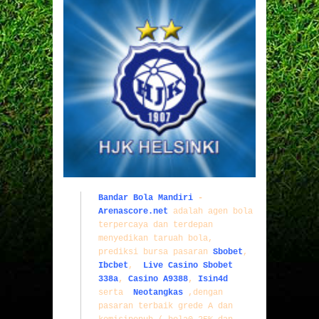
Bandar Bola Mandiri
 - 
Arenascore.net
 adalah agen bola 
terpercaya dan terdepan  
menyedikan taruah bola,  
prediksi bursa pasaran 
Sbobet
, 
Ibcbet
, 
Live Casino Sbobet 
338a
, 
Casino A9388
,
Isin4d  
serta  
Neotangkas
 ,dengan 
pasaran terbaik grede A dan 