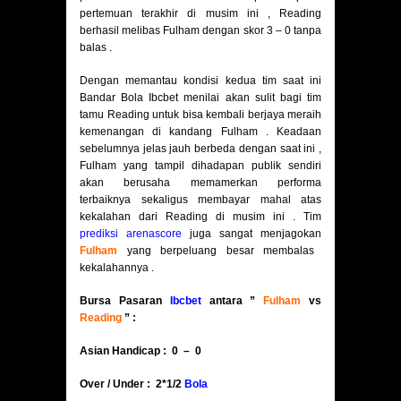
pertemuan terakhir di musim ini , Reading
berhasil melibas Fulham dengan skor 3 – 0 tanpa
balas .
Dengan memantau kondisi kedua tim saat ini
Bandar Bola Ibcbet menilai akan sulit bagi tim
tamu Reading untuk bisa kembali berjaya meraih
kemenangan di kandang Fulham . Keadaan
sebelumnya jelas jauh berbeda dengan saat ini ,
Fulham yang tampil dihadapan publik sendiri
akan berusaha memamerkan performa
terbaiknya sekaligus membayar mahal atas
kekalahan dari Reading di musim ini . Tim
prediksi arenascore
juga sangat menjagokan
Fulham
yang berpeluang besar membalas
kekalahannya .
Bursa Pasaran
Ibcbet
antara ”
Fulham
vs
Reading
” :
Asian Handicap : 0 – 0
Over / Under : 2*1/2
Bola