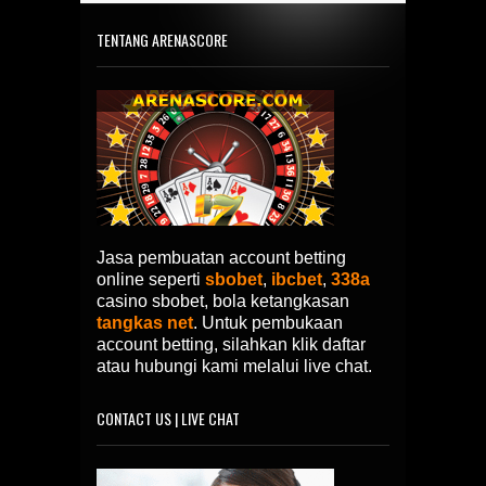
TENTANG ARENASCORE
Jasa pembuatan account betting
online seperti
sbobet
,
ibcbet
,
338a
casino sbobet, bola ketangkasan
tangkas net
. Untuk pembukaan
account betting, silahkan klik daftar
atau hubungi kami melalui live chat.
CONTACT US | LIVE CHAT