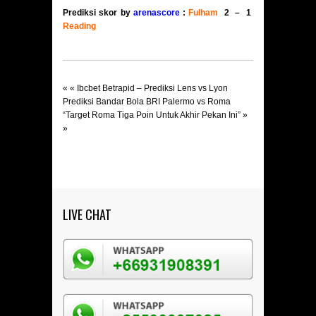
Prediksi skor by
arenascore
:
Fulham
2 – 1
Reading
« «
Ibcbet Betrapid – Prediksi Lens vs Lyon
Prediksi Bandar Bola BRI Palermo vs Roma
“Target Roma Tiga Poin Untuk Akhir Pekan Ini”
»
»
LIVE CHAT