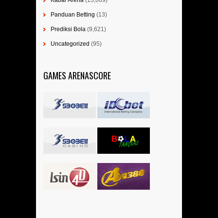
Panduan Betting
(13)
Prediksi Bola
(9,621)
Uncategorized
(95)
GAMES ARENASCORE