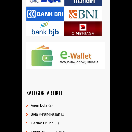
KATEGORI ARTIKEL
Agen Bola
(2)
Bola Ketangkasan
(1)
Casino Online
(1)
Kabar Arena
(13,069)