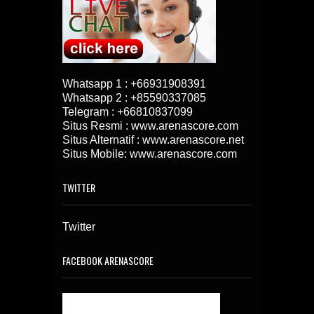
Whatsapp 1 :
+66931908391
Whatsapp 2 :
+85590337085
Telegram :
+66810837099
Situs Resmi : www.arenascore.com
Situs Alternatif : www.arenascore.net
Situs Mobile: www.arenascore.com
TWITTER
Twitter
FACEBOOK ARENASCORE