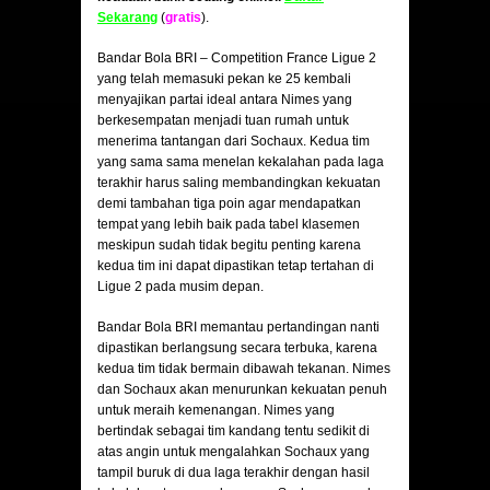
Sekarang
(
gratis
).
Bandar Bola BRI – Competition France Ligue 2
yang telah memasuki pekan ke 25 kembali
menyajikan partai ideal antara Nimes yang
berkesempatan menjadi tuan rumah untuk
menerima tantangan dari Sochaux. Kedua tim
yang sama sama menelan kekalahan pada laga
terakhir harus saling membandingkan kekuatan
demi tambahan tiga poin agar mendapatkan
tempat yang lebih baik pada tabel klasemen
meskipun sudah tidak begitu penting karena
kedua tim ini dapat dipastikan tetap tertahan di
Ligue 2 pada musim depan.
Bandar Bola BRI memantau pertandingan nanti
dipastikan berlangsung secara terbuka, karena
kedua tim tidak bermain dibawah tekanan. Nimes
dan Sochaux akan menurunkan kekuatan penuh
untuk meraih kemenangan. Nimes yang
bertindak sebagai tim kandang tentu sedikit di
atas angin untuk mengalahkan Sochaux yang
tampil buruk di dua laga terakhir dengan hasil