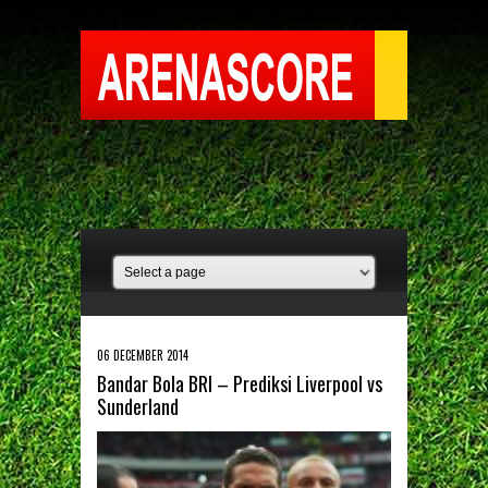
06 DECEMBER 2014
Bandar Bola BRI – Prediksi Liverpool vs
Sunderland