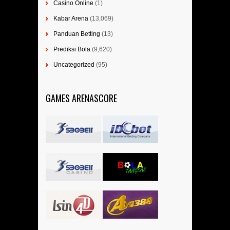
Casino Online
(1)
Kabar Arena
(13,069)
Panduan Betting
(13)
Prediksi Bola
(9,620)
Uncategorized
(95)
GAMES ARENASCORE