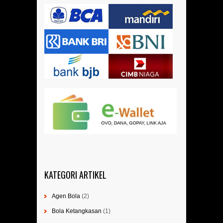
KATEGORI ARTIKEL
Agen Bola
(2)
Bola Ketangkasan
(1)