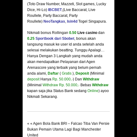
(Toto Draw Number, Mazzeti, Slot games, Lucky
Dice, Hi-Lo)
IBCBET
,(Live Baccarat, Live
Roullete, Party Baccarat, Party
Roullete)
NeoTangkas
,
Isin4d
Togel Singapura.
Nikmati bonus Rollingan
0.50
Live casino
dan
0.25
Sportbook dari Sbobet
, bonus akan
langsung masuk ke user id anda setelah anda
selesai melakukan beatting. Tunggu Apalagi…
Hanya Dengan 3 Langkah yang mudah anda
akan mendapatkan Pelayanan dari Agen
Arenascore yang terbaik yang belum pernah
anda alami,
Daftar
(
Gratis
),
Deposit
(Minimal
deposit
Hanya
Rp. 50.000,-
) Dan
Withdraw
(Minimal
Withdraw Rp. 50.000,-
Bebas
Withdraw
kapan saja jika Status Bank sedang
Online
) ayoo
Nikmati Sekarang.
« «
Agen Bola Bank BRI – Falcao Tiba Van Persie
Bukan Pemain Utama Lagi Bagi Manchester
United