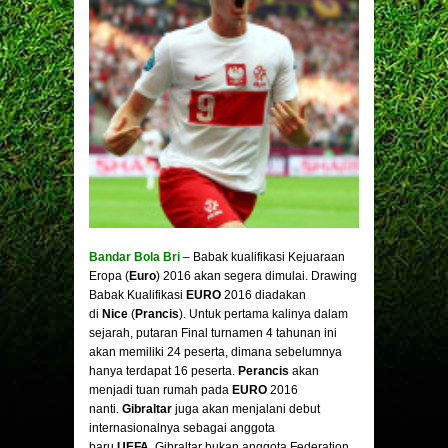
Bandar Bola Bri
– Babak kualifikasi Kejuaraan
Eropa (
Euro
) 2016 akan segera dimulai. Drawing
Babak Kualifikasi
EURO
2016 diadakan
di
Nice
(
Prancis
). Untuk pertama kalinya dalam
sejarah, putaran Final turnamen 4 tahunan ini
akan memiliki 24 peserta, dimana sebelumnya
hanya terdapat 16 peserta.
Perancis
akan
menjadi tuan rumah pada
EURO
2016
nanti.
Gibraltar
juga akan menjalani debut
internasionalnya sebagai anggota
baru
UEFA
. Gibraltar bukan anggota Federation