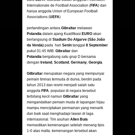
Internationale de Football Association (
FIFA
) dan
hanya anggota Union of European Football
Associations (
UEFA
)
pertandingan antara
Gibraltar
melawan
Polandia
dalam ajang Kualifikasi
EURO
akan
berlangsung di
Stadium Do Algarve (São João
da Venda)
pada hari
Senin
tanggal
8 September
pukul 01:45 WIB.
Gibraltar
dan
Polandia
bergabung satu grup D bersama
dengan
Ireland
,
Scotland
,
Germany
,
Georgia
.
Gilbraltar
merupakan negara yang mempunyai
pemain timnas termuda di dunia, berdiri pada
tahun 2013 dan resmi menjadi salah satu
anggota
FIFA
. populasi di negara tersebut
terbilang kecil namun
Gilbraltar
yang
mengandalkan pemain muda di lapangan hijau
mampu menciptakan permainan yang menarik
dan baik saat menghadapi lawan di laga
internasional. Tim asuhan
Allen Bula
memastikan kemenangan setelah menang tipis
1-0 atas malta. kemenangan tersebut akan