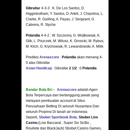
Gibraltar
4-3-3 : K. De Los Santos, D.
Higginbotham, Y. Santos, D. Artell, J. Chipolina, L.
Clarke, R. Guilling, A. Payas, J. Sergeant, G.
Cabrera, R. Styche
Polandia
4-4-2 : W. Szczesny, G. Wojtkowiak, K.
Glik, L. Piszczek, M. Wilusz, K. Grosicki, M. Rybus,
M. Klich, G. Krychowiak, R. Lewandowski, A. Milik
Prediksi
Arenascore
:
Polandia
akan menang 4-
0 atas Gibraltar
Asian Handicap
: Gibraltar
2 1/2
: 0
Polandia
Bandar Bola Bri
–
Arenascore
adalah Agen
Bola Terpercaya dan bertanggung jawab yang
melayani pembuatan account di Situs
Perusahaan Betting Di seluruh Nusantara Dan
seluruh Propinsi Di tanah air indonesia
Seperti,
Sbobet Sportbook Bola
,
Sbobet Live
Casino
,(Live Baccarat , Super Six SicBo ,
Roullete dan BlackJack) Sbobet Casino Games,