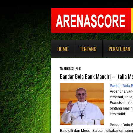
HOME
TENTANG
PERATURAN
15 AUGUST 2013
Bandar Bola Bank Mandiri – Italia M
Bandar Bola B
Argentina yan
tersebut, Ita
Franciskus (b
bintang masin
tersendiri.
Bandar Bola 
Balotelli dan Messi. Balotelli dikabarkan se