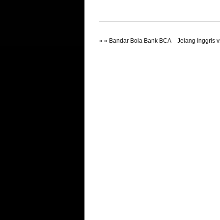
« «
Bandar Bola Bank BCA – Jelang Inggris v