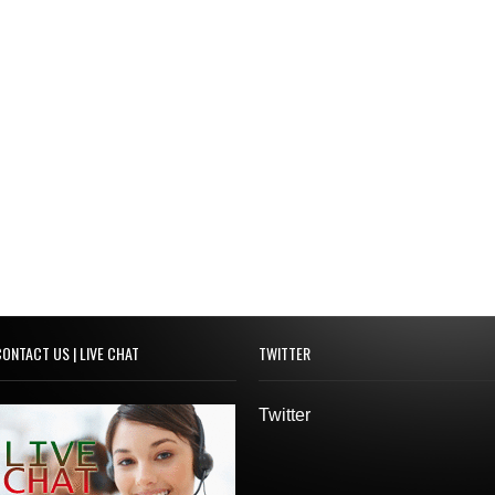
ONTACT US | LIVE CHAT
TWITTER
Twitter