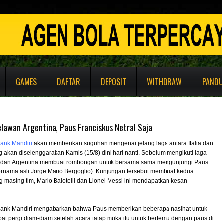
GAMES
DAFTAR
DEPOSIT
WITHDRAW
PAND
elawan Argentina, Paus Franciskus Netral Saja
ank Mandiri
akan memberikan suguhan mengenai jelang laga antara Italia dan
g akan diselenggarakan Kamis (15/8) dini hari nanti. Sebelum mengikuti laga
lia dan Argentina membuat rombongan untuk bersama sama mengunjungi Paus
ernama asli Jorge Mario Bergoglio). Kunjungan tersebut membuat kedua
g masing tim, Mario Balotelli dan Lionel Messi ini mendapatkan kesan
Bank Mandiri mengabarkan bahwa Paus memberikan beberapa nasihat untuk
mpat pergi diam-diam setelah acara tatap muka itu untuk bertemu dengan paus di