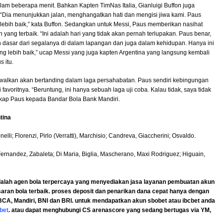
alam beberapa menit. Bahkan Kapten TimNas Italia, Gianluigi Buffon juga
. “Dia menunjukkan jalan, menghangatkan hati dan mengisi jiwa kami. Paus
lebih baik,” kata Buffon. Sedangkan untuk Messi, Paus memberikan nasihat
yang terbaik. “Ini adalah hari yang tidak akan pernah terlupakan. Paus benar,
h dasar dari segalanya di dalam lapangan dan juga dalam kehidupan. Hanya ini
g lebih baik,” ucap Messi yang juga kapten Argentina yang langsung kembali
 itu.
jadwalkan akan bertanding dalam laga persahabatan. Paus sendiri kebingungan
voritnya. “Beruntung, ini hanya sebuah laga uji coba. Kalau tidak, saya tidak
gkap Paus kepada Bandar Bola Bank Mandiri.
tina
elli; Florenzi, Pirlo (Verratti), Marchisio; Candreva, Giaccherini; Osvaldo.
ernandez, Zabaleta; Di Maria, Biglia, Mascherano, Maxi Rodriguez; Higuain,
alah agen bola terpercaya yang menyediakan jasa layanan pembuatan akun
aran bola terbaik. proses deposit dan penarikan dana cepat hanya dengan
 BCA, Mandiri, BNI dan BRI. untuk mendapatkan akun sbobet atau ibcbet anda
bet
. atau dapat menghubungi CS arenascore yang sedang bertugas via YM,