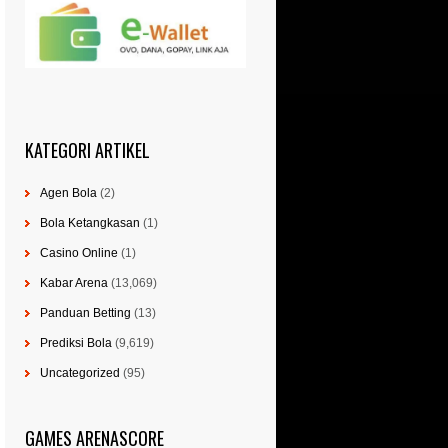
KATEGORI ARTIKEL
Agen Bola
(2)
Bola Ketangkasan
(1)
Casino Online
(1)
Kabar Arena
(13,069)
Panduan Betting
(13)
Prediksi Bola
(9,619)
Uncategorized
(95)
GAMES ARENASCORE