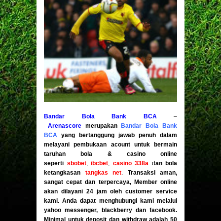
Bandar Bola Bank BCA
–
Arenascore
merupakan
Bandar Bola Bank
BCA
yang bertanggung jawab penuh dalam
melayani pembukaan acount untuk bermain
taruhan bola & casino online
seperti
sbobet
,
ibcbet
,
casino 338a
d
an bola
ketangkasan
tangkas net
.
Transaksi aman,
sangat cepat dan terpercaya, Member online
akan dilayani 24 jam oleh customer service
kami. Anda dapat menghubungi kami melalui
yahoo messenger, blackberry dan facebook.
Minimal untuk deposit dan withdraw adalah 50