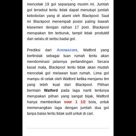
mencetak 19 gol sepanjang musim ini. Jumlah
gol tersebut tentu tidak dapat menutupi jumlah
kebobolan yang di alami oleh Blackpool. Saat
ini Blackpool menempati posisi paling bawah
klasemen dengan raihan 17 poin. Blackpool
merupakan tim terburuk, tampil tidak produktif
dan selalu di serbu badai gol.
Prediksi dari
Arenascore
, Watford yang
bertindak sebagai tuan rumah tentu akan
mendominasi jalannya pertandingan. Secara
kasat mata, Blackpool tentu tidak akan mudah
mencetak gol melawan tuan rumah. Lima gol
mampu di cetak oleh Watford ketika menjamu tim
yang lebih kuat dari Blackpool. Pilihan
bermain
Watford
pada laga nanti tentunya
merupakan pilhan yang sangat bijak, Watford
hanya memberikan
voor 1 1/2
bola, untuk
memenangkan laga dengan jumlah dua gol
tanpa balas tentu tidak sulit untuk di cari.