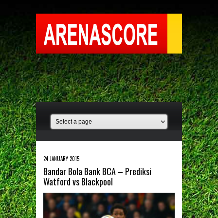
24 JANUARY 2015
Bandar Bola Bank BCA – Prediksi
Watford vs Blackpool