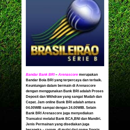
Bandar Bank BRI
–
Arenascore
merupakan
Bandar Bola BRI yang terpercaya dan terbaik.
Keuntungan dalam bermain di Arenascore
dengan menggunakan Bank BRI adalah Proses
Deposit dan Withdraw yang sangat Mudah dan
Cepat. Jam online Bank BRI adalah antara
04.00WIB sampai dengan 24.00WIB. Selain
Bank BRI Arenascore juga menyediakan
Transaksi melalui Bank BCA,BNI dan Mandiri.
Jenis Permainan yang disediakan juga
beraneka – ragam, di mulai dari game Sports