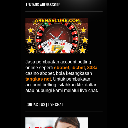
TENTANG ARENASCORE
Jasa pembuatan account betting
online seperti
sbobet
,
ibcbet
,
338a
casino sbobet, bola ketangkasan
tangkas net
. Untuk pembukaan
account betting, silahkan klik daftar
atau hubungi kami melalui live chat.
CONTACT US | LIVE CHAT