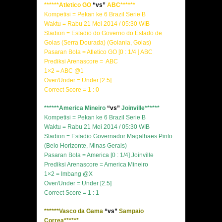
******Atletico GO
“vs”
ABC******
Kompetisi = Pekan ke 6 Brazil Serie B
Waktu = Rabu 21 Mei 2014 / 05:30 WIB
Stadion = Estadio do Governo do Estado de
Goias (Serra Dourada) (Goiania, Goias)
Pasaran Bola = Atletico GO [0 : 1/4 ] ABC
Prediksi Arenascore
=
ABC
1×2 = ABC @1
Over/Under = Under [2.5]
Correct Score = 1 : 0
******America Mineiro
“vs”
Joinville******
Kompetisi = Pekan ke 6 Brazil Serie B
Waktu = Rabu 21 Mei 2014 / 05:30 WIB
Stadion = Estadio Governador Magalhaes Pinto
(Belo Horizonte, Minas Gerais)
Pasaran Bola = America [0 : 1/4] Joinville
Prediksi Arenascore
=
America Mineiro
1×2 = Imbang @X
Over/Under = Under [2.5]
Correct Score = 1 : 1
******Vasco da Gama
“vs”
Sampaio
Correa******