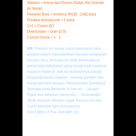
Stadion = Arena das Dunas (Natal, Rio Grande
do Norte)
Pasaran Bola = America RN [0 : 1/4]Ceara
Prediksi Arenascore
=
Ceara
1×2 = Ceara @2
Over/Under = Over [2.5]
Correct Score = 1 : 2
NB:
Prediksi ini hanya untuk membantu para
pemain dalam memudahkan mereka melakukan
taruhan bola. Arenascore tidak bertanggung
jawab atas kekalahan yang terjadi baik imaterial
maupun material, dan itu sepenuhnya adalah
tanggung jawab masing – masing pemain dan
harap bermain dengan “Responsible Gambling”.
Semoga anda Berezeki di hari ini….Jangan
Putus asa sebelum memcoba….Terimakasih
Telah menjadi Member sejati Arenascore dan
Calon Member baru Arenascore.
Don’t Worry If You Join With Us…