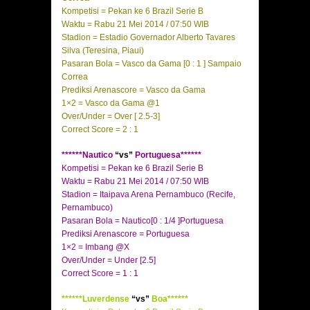
Kompetisi = Pekan ke 6 Brazil Serie B
Waktu = Rabu 21 Mei 2014 / 07:50 WIB
Stadion = Estadio Governador Alberto Tavares
Silva (Teresina, Piaui)
Pasaran Bola = Vasco da Gama [0 : 1 ] Sampaio
Correa
Prediksi Arenascore
=
Vasco da Gama
1×2 = Vasco da Gama @1
Over/Under = Over [ 2.5-3]
Correct Score = 2 : 1
******Nautico
“vs”
Portuguesa******
Kompetisi = Pekan ke 6 Brazil Serie B
Waktu = Rabu 21 Mei 2014 / 07:50 WIB
Stadion = Itaipava Arena Pernambuco (Recife,
Pernambuco)
Pasaran Bola = Nautico[0 : 1/4 ]Portuguesa
Prediksi Arenascore
=
Portuguesa
1×2 = Imbang @X
Over/Under = Under [2.5]
Correct Score = 1 : 1
******Luverdense
“vs”
Boa******