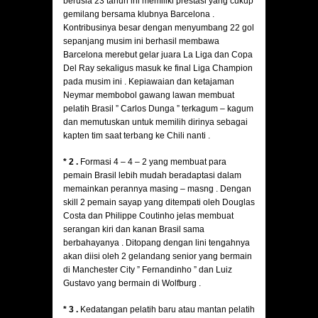
berusia 23 tahun ini memiliki prestasi yang cukup
gemilang bersama klubnya Barcelona .
Kontribusinya besar dengan menyumbang 22 gol
sepanjang musim ini berhasil membawa
Barcelona merebut gelar juara La Liga dan Copa
Del Ray sekaligus masuk ke final Liga Champion
pada musim ini . Kepiawaian dan ketajaman
Neymar membobol gawang lawan membuat
pelatih Brasil ” Carlos Dunga ” terkagum – kagum
dan memutuskan untuk memilih dirinya sebagai
kapten tim saat terbang ke Chili nanti .
* 2 .
Formasi 4 – 4 – 2 yang membuat para
pemain Brasil lebih mudah beradaptasi dalam
memainkan perannya masing – masng . Dengan
skill 2 pemain sayap yang ditempati oleh Douglas
Costa dan Philippe Coutinho jelas membuat
serangan kiri dan kanan Brasil sama
berbahayanya . Ditopang dengan lini tengahnya
akan diisi oleh 2 gelandang senior yang bermain
di Manchester City ” Fernandinho ” dan Luiz
Gustavo yang bermain di Wolfburg .
* 3 .
Kedatangan pelatih baru atau mantan pelatih