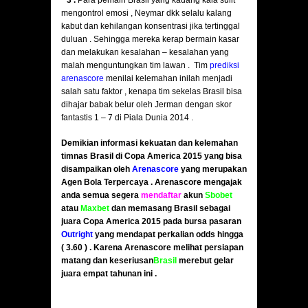
* 3 .
Para pemain Brasil yang kadang kala sulit
mengontrol emosi , Neymar dkk selalu kalang
kabut dan kehilangan konsentrasi jika tertinggal
duluan . Sehingga mereka kerap bermain kasar
dan melakukan kesalahan – kesalahan yang
malah menguntungkan tim lawan . Tim
prediksi
arenascore
menilai kelemahan inilah menjadi
salah satu faktor , kenapa tim sekelas Brasil bisa
dihajar babak belur oleh Jerman dengan skor
fantastis 1 – 7 di Piala Dunia 2014 .
Demikian informasi kekuatan dan kelemahan
timnas Brasil di Copa America 2015 yang bisa
disampaikan oleh
Arenascore
yang merupakan
Agen Bola Terpercaya . Arenascore mengajak
anda semua segera
mendaftar
akun
Sbobet
atau
Maxbet
dan memasang Brasil sebagai
juara Copa America 2015 pada bursa pasaran
Outright
yang mendapat perkalian odds hingga
( 3.60 ) . Karena Arenascore melihat persiapan
matang dan keseriusan
Brasil
merebut gelar
juara empat tahunan ini .