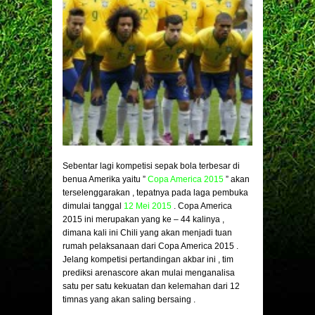
Sebentar lagi kompetisi sepak bola terbesar di
benua Amerika yaitu ”
Copa America 2015
” akan
terselenggarakan , tepatnya pada laga pembuka
dimulai tanggal
12 Mei 2015
. Copa America
2015 ini merupakan yang ke – 44 kalinya ,
dimana kali ini Chili yang akan menjadi tuan
rumah pelaksanaan dari Copa America 2015 .
Jelang kompetisi pertandingan akbar ini , tim
prediksi arenascore akan mulai menganalisa
satu per satu kekuatan dan kelemahan dari 12
timnas yang akan saling bersaing .