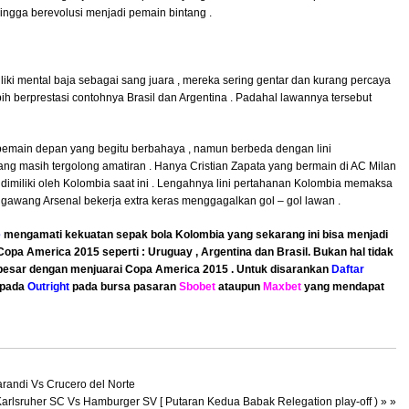
ngga berevolusi menjadi pemain bintang .
i mental baja sebagai sang juara , mereka sering gentar dan kurang percaya
ih berprestasi contohnya Brasil dan Argentina . Padahal lawannya tersebut
 pemain depan yang begitu berbahaya , namun berbeda dengan lini
ng masih tergolong amatiran . Hanya Cristian Zapata yang bermain di AC Milan
 dimiliki oleh Kolombia saat ini . Lengahnya lini pertahanan Kolombia memaksa
 gawang Arsenal bekerja extra keras menggagalkan gol – gol lawan .
e
mengamati kekuatan sepak bola Kolombia yang sekarang ini bisa menjadi
opa America 2015 seperti : Uruguay , Argentina dan Brasil. Bukan hal tidak
esar dengan menjuarai Copa America 2015 . Untuk disarankan
Daftar
 pada
Outright
pada bursa pasaran
Sbobet
ataupun
Maxbet
yang mendapat
arandi Vs Crucero del Norte
arlsruher SC Vs Hamburger SV [ Putaran Kedua Babak Relegation play-off )
» »