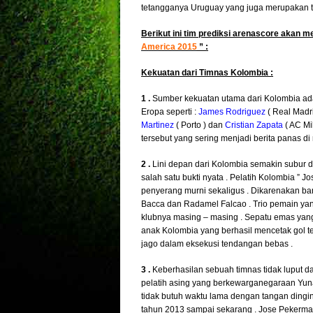
tetangganya Uruguay yang juga merupakan ti
Berikut ini tim prediksi arenascore akan 
America 2015
” :
Kekuatan dari Timnas Kolombia :
1 .
Sumber kekuatan utama dari Kolombia ada
Eropa seperti :
James Rodriguez
( Real Madri
Martinez
( Porto ) dan
Cristian Zapata
( AC Mi
tersebut yang sering menjadi berita panas d
2 .
Lini depan dari Kolombia semakin subur d
salah satu bukti nyata . Pelatih Kolombia ”
penyerang murni sekaligus . Dikarenakan ba
Bacca dan Radamel Falcao . Trio pemain yang
klubnya masing – masing . Sepatu emas yang
anak Kolombia yang berhasil mencetak gol t
jago dalam eksekusi tendangan bebas .
3 .
Keberhasilan sebuah timnas tidak luput d
pelatih asing yang berkewarganegaraan Yuna
tidak butuh waktu lama dengan tangan dingi
tahun 2013 sampai sekarang . Jose Pekerman