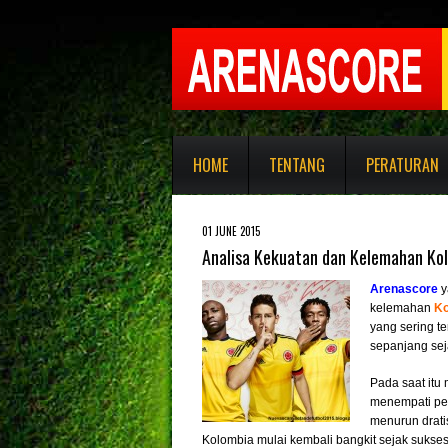
HOME
TENTANG
PERATURAN
01 JUNE 2015
Analisa Kekuatan dan Kelemahan Ko
Arenascore
y
kelemahan
Ko
yang sering t
sepanjang sej
Pada saat it
menempati per
menurun drati
Kolombia mulai kembali bangkit sejak sukse