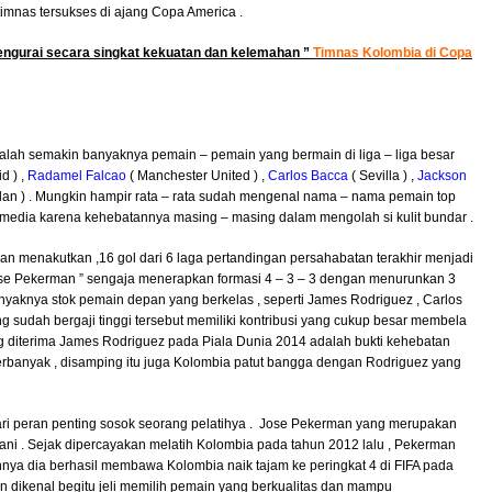
mnas tersukses di ajang Copa America .
mengurai secara singkat kekuatan dan kelemahan ”
Timnas Kolombia di Copa
lah semakin banyaknya pemain – pemain yang bermain di liga – liga besar
d ) ,
Radamel Falcao
( Manchester United ) ,
Carlos Bacca
( Sevilla ) ,
Jackson
lan ) . Mungkin hampir rata – rata sudah mengenal nama – nama pemain top
i media karena kehebatannya masing – masing dalam mengolah si kulit bundar .
an menakutkan ,16 gol dari 6 laga pertandingan persahabatan terakhir menjadi
 Jose Pekerman ” sengaja menerapkan formasi 4 – 3 – 3 dengan menurunkan 3
nyaknya stok pemain depan yang berkelas , seperti James Rodriguez , Carlos
 sudah bergaji tinggi tersebut memiliki kontribusi yang cukup besar membela
 diterima James Rodriguez pada Piala Dunia 2014 adalah bukti kehebatan
erbanyak , disamping itu juga Kolombia patut bangga dengan Rodriguez yang
ari peran penting sosok seorang pelatihya . Jose Pekerman yang merupakan
ni . Sejak dipercayakan melatih Kolombia pada tahun 2012 lalu , Pekerman
nnya dia berhasil membawa Kolombia naik tajam ke peringkat 4 di FIFA pada
 dikenal begitu jeli memilih pemain yang berkualitas dan mampu