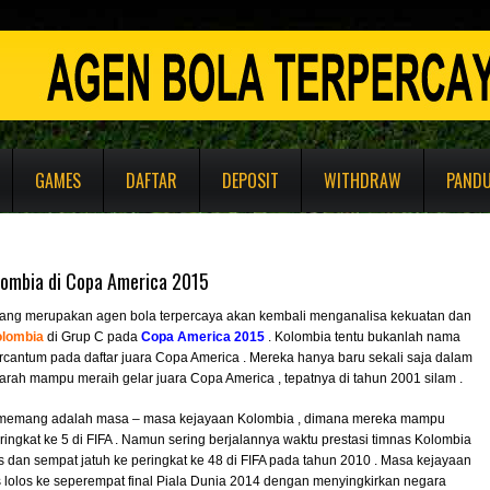
GAMES
DAFTAR
DEPOSIT
WITHDRAW
PAND
lombia di Copa America 2015
ang merupakan agen bola terpercaya akan kembali menganalisa kekuatan dan
lombia
di Grup C pada
Copa America 2015
. Kolombia tentu bukanlah nama
ercantum pada daftar juara Copa America . Mereka hanya baru sekali saja dalam
arah mampu meraih gelar juara Copa America , tepatnya di tahun 2001 silam .
u memang adalah masa – masa kejayaan Kolombia , dimana mereka mampu
ingkat ke 5 di FIFA . Namun sering berjalannya waktu prestasi timnas Kolombia
s dan sempat jatuh ke peringkat ke 48 di FIFA pada tahun 2010 . Masa kejayaan
s lolos ke seperempat final Piala Dunia 2014 dengan menyingkirkan negara