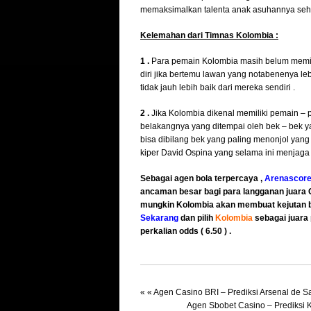
memaksimalkan talenta anak asuhannya sehi
Kelemahan dari Timnas Kolombia :
1 .
Para pemain Kolombia masih belum memilik
diri jika bertemu lawan yang notabenenya leb
tidak jauh lebih baik dari mereka sendiri .
2 .
Jika Kolombia dikenal memiliki pemain –
belakangnya yang ditempai oleh bek – bek ya
bisa dibilang bek yang paling menonjol yang
kiper David Ospina yang selama ini menjaga
Sebagai agen bola terpercaya ,
Arenascor
ancaman besar bagi para langganan juara C
mungkin Kolombia akan membuat kejutan b
Sekarang
dan pilih
Kolombia
sebagai juara
perkalian odds ( 6.50 ) .
« «
Agen Casino BRI – Prediksi Arsenal de S
Agen Sbobet Casino – Prediksi K