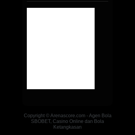
Copyright © Arenascore.com - Agen Bola
SBOBET, Casino Online dan Bola
Ketangkasan