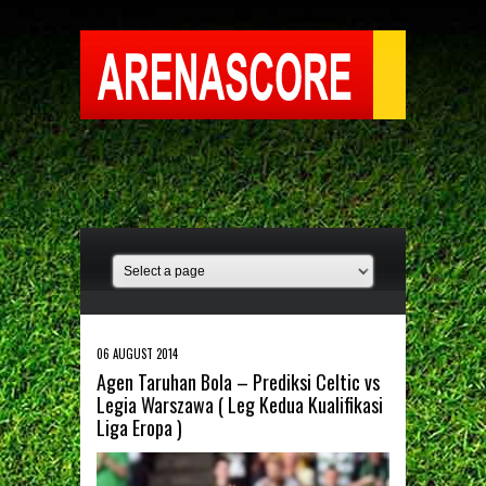
06 AUGUST 2014
Agen Taruhan Bola – Prediksi Celtic vs
Legia Warszawa ( Leg Kedua Kualifikasi
Liga Eropa )