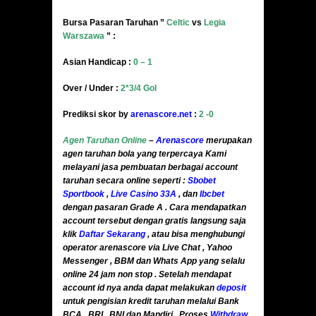
Bursa Pasaran Taruhan ”
Celtic
vs
Legia
Warszawa
” :
Asian Handicap :
0 – 1
Over / Under :
2*3/4 Gol
Prediksi skor by
arenascore.net
:
2 -0
Agen Taruhan Online
–
Arenascore
merupakan
agen taruhan bola yang terpercaya Kami
melayani jasa pembuatan berbagai account
taruhan secara online seperti :
Sbobet
Sportbook
,
Live Casino 33A
, dan
Ibcbet
dengan pasaran Grade A . Cara mendapatkan
account tersebut dengan gratis langsung saja
klik
Daftar Sekarang
, atau bisa menghubungi
operator arenascore via Live Chat , Yahoo
Messenger , BBM dan Whats App yang selalu
online 24 jam non stop . Setelah mendapat
account id nya anda dapat melakukan
deposit
untuk pengisian kredit taruhan melalui Bank
BCA , BRI , BNI dan Mandiri . Proses
Withdraw