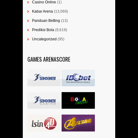
Casino Online
(1)
Kabar Arena
(13,069)
Panduan Betting
(13)
Prediksi Bola
(9,619)
Uncategorized
(95)
GAMES ARENASCORE