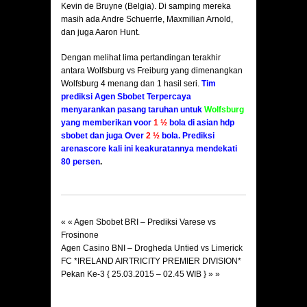
Kevin de Bruyne (Belgia). Di samping mereka
masih ada Andre Schuerrle, Maxmilian Arnold,
dan juga Aaron Hunt.
Dengan melihat lima pertandingan terakhir
antara Wolfsburg vs Freiburg yang dimenangkan
Wolfsburg 4 menang dan 1 hasil seri.
Tim
prediksi Agen Sbobet Terpercaya
menyarankan pasang taruhan untuk
Wolfsburg
yang memberikan voor
1 ½
bola di asian hdp
sbobet dan juga Over
2 ½
bola. Prediksi
arenascore kali ini keakuratannya mendekati
80 persen
.
« «
Agen Sbobet BRI – Prediksi Varese vs
Frosinone
Agen Casino BNI – Drogheda Untied vs Limerick
FC *IRELAND AIRTRICITY PREMIER DIVISION*
Pekan Ke-3 { 25.03.2015 – 02.45 WIB }
» »