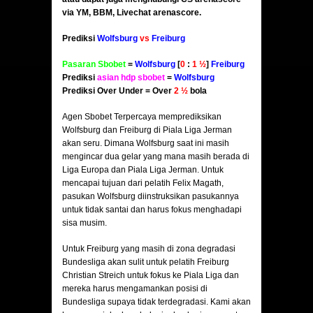
via YM, BBM, Livechat arenascore.
Prediksi
Wolfsburg
vs
Freiburg
Pasaran Sbobet
=
Wolfsburg
[
0
:
1 ½
]
Freiburg
Prediksi
asian hdp sbobet
=
Wolfsburg
Prediksi Over Under = Over
2 ½
bola
Agen Sbobet Terpercaya memprediksikan
Wolfsburg dan Freiburg di Piala Liga Jerman
akan seru. Dimana Wolfsburg saat ini masih
mengincar dua gelar yang mana masih berada di
Liga Europa dan Piala Liga Jerman. Untuk
mencapai tujuan dari pelatih Felix Magath,
pasukan Wolfsburg diinstruksikan pasukannya
untuk tidak santai dan harus fokus menghadapi
sisa musim.
Untuk Freiburg yang masih di zona degradasi
Bundesliga akan sulit untuk pelatih Freiburg
Christian Streich untuk fokus ke Piala Liga dan
mereka harus mengamankan posisi di
Bundesliga supaya tidak terdegradasi. Kami akan