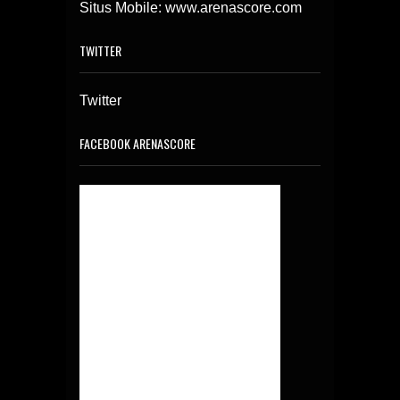
Situs Mobile: www.arenascore.com
TWITTER
Twitter
FACEBOOK ARENASCORE