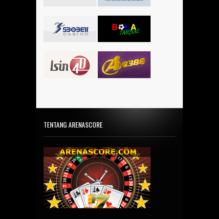
TENTANG ARENASCORE